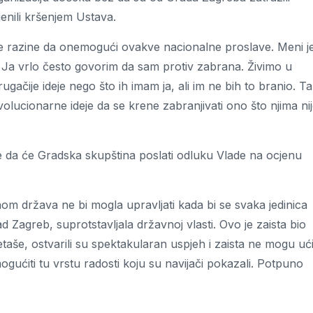
jenili kršenjem Ustava.
 te razine da onemogući ovakve nacionalne proslave. Meni j
Ja vrlo često govorim da sam protiv zabrana. Živimo u
drugačije ideje nego što ih imam ja, ali im ne bih to branio. T
volucionarne ideje da se krene zabranjivati ono što njima ni
 da će Gradska skupština poslati odluku Vlade na ocjenu
vnom država ne bi mogla upravljati kada bi se svaka jedinica
Zagreb, suprotstavljala državnoj vlasti. Ovo je zaista bio
etaše, ostvarili su spektakularan uspjeh i zaista ne mogu uć
mogućiti tu vrstu radosti koju su navijači pokazali. Potpuno