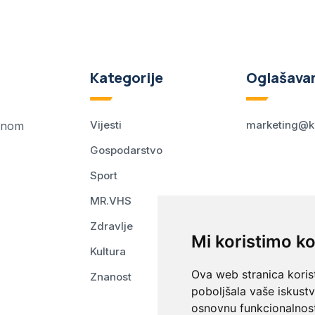
Kategorije
Oglašava
Vijesti
marketing@k
ednom
Gospodarstvo
Sport
MR.VHS
Zdravlje
Mi koristimo ko
Kultura
Ova web stranica korist
Znanost
poboljšala vaše iskust
osnovnu funkcionalnos