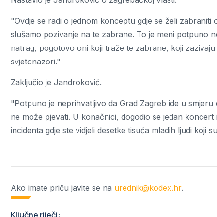
Nastavio je Jandroković o zagrebačkoj vlasti.
"Ovdje se radi o jednom konceptu gdje se želi zabraniti
slušamo pozivanje na te zabrane. To je meni potpuno ne
natrag, pogotovo oni koji traže te zabrane, koji zazivaju k
svjetonazori."
Zaključio je Jandroković.
"Potpuno je neprihvatljivo da Grad Zagreb ide u smjeru
ne može pjevati. U konačnici, dogodio se jedan koncert i je
incidenta gdje ste vidjeli desetke tisuća mladih ljudi koji s
Ako imate priču javite se na
urednik@kodex.hr
.
Ključne riječi: