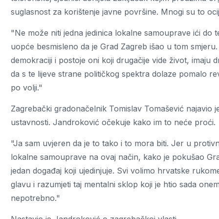
suglasnost za korištenje javne površine. Mnogi su to oci
"Ne može niti jedna jedinica lokalne samouprave ići do
uopće besmisleno da je Grad Zagreb išao u tom smjeru. 
demokraciji i postoje oni koji drugačije vide život, imaju 
da s te lijeve strane političkog spektra dolaze pomalo re
po volji."
Zagrebački gradonačelnik Tomislav Tomašević najavio je
ustavnosti. Jandroković očekuje kako im to neće proći.
"Ja sam uvjeren da je to tako i to mora biti. Jer u proti
lokalne samouprave na ovaj način, kako je pokušao Grad 
jedan događaj koji ujedinjuje. Svi volimo hrvatske rukom
glavu i razumjeti taj mentalni sklop koji je htio sada one
nepotrebno."