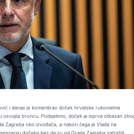
vić i danas je komentirao doček hrvatske rukometne
 osvojila broncu. Podsjetimo, doček je isprva otkazan zbo
da Zagreba oko izvođača, a nakon čega je Vlada na
rganizaciju dočeka bez da su od Grada Zagreba zatražili