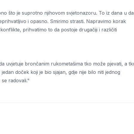
 ono što je suprotno njihovom svjetonazoru. To iz dana u d
prihvatljivo i opasno. Smirimo strasti. Napravimo korak
onflikte, prihvatimo to da postoje drugačiji i različiti
 da uvjetuje brončanim rukometašima tko može pjevati, a tk
dan doček koji je bio sjajan, gdje nije bilo niti jednog
u se radovali."