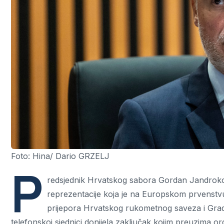
Foto: Hina/ Dario GRZELJ
P
redsjednik Hrvatskog sabora Gordan Jandroko
reprezentacije koja je na Europskom prvenstvu
prijepora Hrvatskog rukometnog saveza i Gra
telefonskoj sjednici donijela zaključak kojim preuzima o