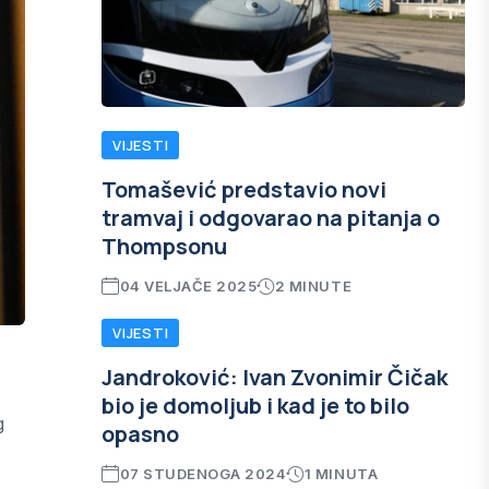
VIJESTI
Tomašević predstavio novi
tramvaj i odgovarao na pitanja o
Thompsonu
04 VELJAČE 2025
2 MINUTE
VIJESTI
Jandroković: Ivan Zvonimir Čičak
bio je domoljub i kad je to bilo
g
opasno
07 STUDENOGA 2024
1 MINUTA