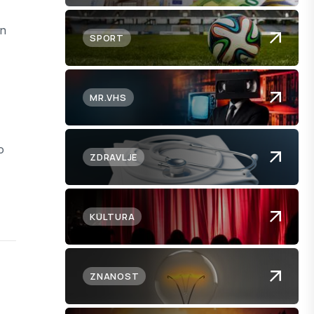
an
SPORT
MR.VHS
o
ZDRAVLJE
KULTURA
ZNANOST