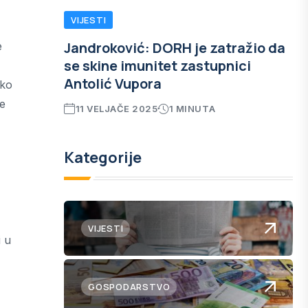
VIJESTI
Jandroković: DORH je zatražio da
e
se skine imunitet zastupnici
Antolić Vupora
ako
je
11 VELJAČE 2025
1 MINUTA
Kategorije
VIJESTI
i u
GOSPODARSTVO