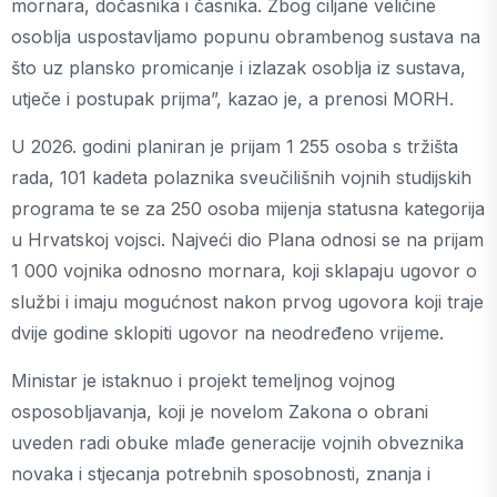
mornara, dočasnika i časnika. Zbog ciljane veličine
osoblja uspostavljamo popunu obrambenog sustava na
što uz plansko promicanje i izlazak osoblja iz sustava,
utječe i postupak prijma”, kazao je, a prenosi MORH.
U 2026. godini planiran je prijam 1 255 osoba s tržišta
rada, 101 kadeta polaznika sveučilišnih vojnih studijskih
programa te se za 250 osoba mijenja statusna kategorija
u Hrvatskoj vojsci. Najveći dio Plana odnosi se na prijam
1 000 vojnika odnosno mornara, koji sklapaju ugovor o
službi i imaju mogućnost nakon prvog ugovora koji traje
dvije godine sklopiti ugovor na neodređeno vrijeme.
Ministar je istaknuo i projekt temeljnog vojnog
osposobljavanja, koji je novelom Zakona o obrani
uveden radi obuke mlađe generacije vojnih obveznika
novaka i stjecanja potrebnih sposobnosti, znanja i