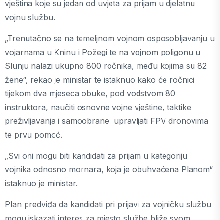
vještina koje su jedan od uvjeta za prijam u djelatnu
vojnu službu.
„Trenutačno se na temeljnom vojnom osposobljavanju u
vojarnama u Kninu i Požegi te na vojnom poligonu u
Slunju nalazi ukupno 800 ročnika, među kojima su 82
žene“, rekao je ministar te istaknuo kako će ročnici
tijekom dva mjeseca obuke, pod vodstvom 80
instruktora, naučiti osnovne vojne vještine, taktike
preživljavanja i samoobrane, upravljati FPV dronovima
te prvu pomoć.
„Svi oni mogu biti kandidati za prijam u kategoriju
vojnika odnosno mornara, koja je obuhvaćena Planom“
istaknuo je ministar.
Plan predviđa da kandidati pri prijavi za vojničku službu
mogu iskazati interes za mjesto službe bliže svom