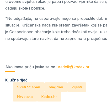
u ovome svijetu, rekao je papa i pozvao vjernike da se sj
gađaju škole i bolnice.
"Ne odgađajte, ne usporavajte nego se prepustite dobrim 
situacije. Kršćanska nada nije sretan završetak koji se 
je Gospodinovo obećanje koje treba dočekati ovdje, u zem
ne sputavaju stare navike, da ne zapnemo u prosječnosti i
Ako imate priču javite se na
urednik@kodex.hr
.
Ključne riječi:
Sveti Stjepan
blagdan
vijesti
Hrvatska
Kodex.hr