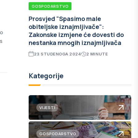
GOSPODARSTVO
Prosvjed "Spasimo male
obiteljske iznajmljivače":
go
Zakonske izmjene će dovesti do
as
nestanka mnogih iznajmljivača
23 STUDENOGA 2024
2 MINUTE
Kategorije
VIJESTI
GOSPODARSTVO