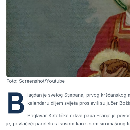
Foto: Screenshot/Youtube
B
lagdan je svetog Stjepana, prvog kršćanskog 
kalendaru diljem svijeta proslavili su jučer Bož
Poglavar Katoličke crkve papa Franjo je povo
je, povlačeći paralelu s Isusom kao sinom siromašnog tes