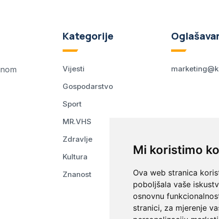
Kategorije
Oglašava
Vijesti
marketing@k
ednom
Gospodarstvo
Sport
MR.VHS
Zdravlje
Mi koristimo ko
Kultura
Ova web stranica korist
Znanost
poboljšala vaše iskust
osnovnu funkcionalnos
stranici
,
za mjerenje va