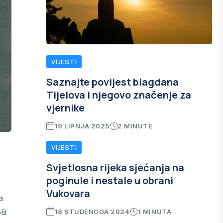
VIJESTI
Saznajte povijest blagdana
Tijelova i njegovo značenje za
vjernike
19 LIPNJA 2025
2 MINUTE
VIJESTI
Svjetlosna rijeka sjećanja na
poginule i nestale u obrani
Vukovara
a
ši
18 STUDENOGA 2024
1 MINUTA