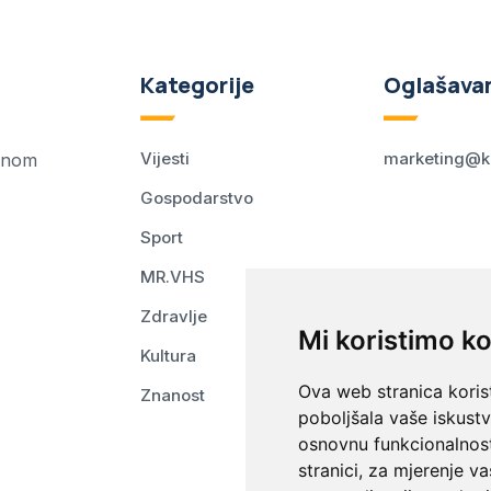
Kategorije
Oglašava
Vijesti
marketing@k
ednom
Gospodarstvo
Sport
MR.VHS
Zdravlje
Mi koristimo ko
Kultura
Ova web stranica korist
Znanost
poboljšala vaše iskust
osnovnu funkcionalnos
stranici
,
za mjerenje va