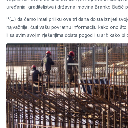
uređenja, graditeljstva i državne imovine Branko Bačić pa
''(...) da ćemo imati priliku ova tri dana doista iznijeti s
najvažnije, čuti vašu povratnu informaciju kako ono što 
li sa svim svojim rješenjima doista pogodili u srž kako bi