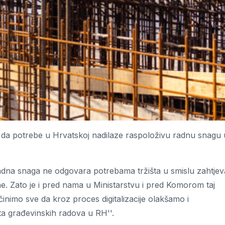
i da potrebe u Hrvatskoj nadilaze raspoloživu radnu snagu 
 radna snaga ne odgovara potrebama tržišta u smislu zahtjev
e. Zato je i pred nama u Ministarstvu i pred Komorom taj
nimo sve da kroz proces digitalizacije olakšamo i
ta građevinskih radova u RH''.