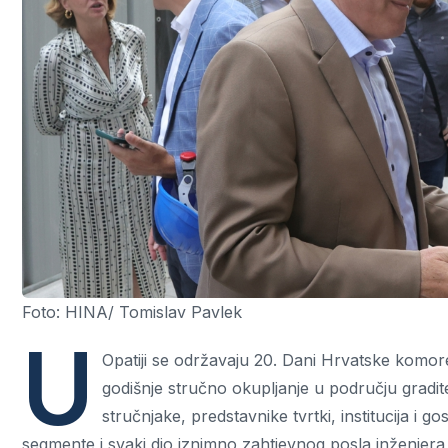
Foto: HINA/ Tomislav Pavlek
U
Opatiji se održavaju 20. Dani Hrvatske komore
godišnje stručno okupljanje u području gradit
stručnjake, predstavnike tvrtki, institucija i 
segmente i svaki dio iznimno zahtjevnog posla inženjera