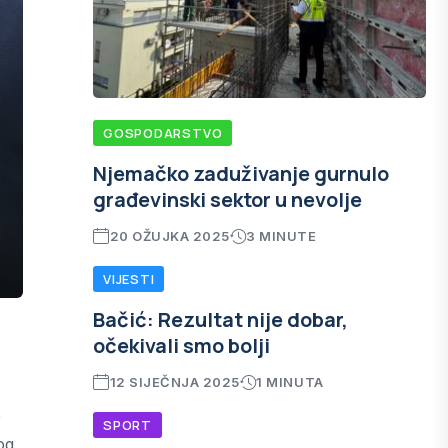
GOSPODARSTVO
Njemačko zaduživanje gurnulo
građevinski sektor u nevolje
20 OŽUJKA 2025
3 MINUTE
VIJESTI
Bačić: Rezultat nije dobar,
očekivali smo bolji
12 SIJEČNJA 2025
1 MINUTA
e
SPORT
og