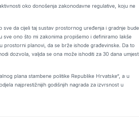
e aktivnosti oko donošenja zakonodavne regulative, koju ne
imo sve da cijeli taj sustav prostornog uređenja i gradnje bude
ju sve ono što mi zakonima propišemo i definiramo lakše
ju prostorni planovi, da se brže ishode građevinske. Da to
di dozvola, valjda se ona može ishoditi za 30 dana umjes
lnog plana stambene politike Republike Hrvatske“, a u
jela najprestižnijih godišnjih nagrada za izvrsnost u