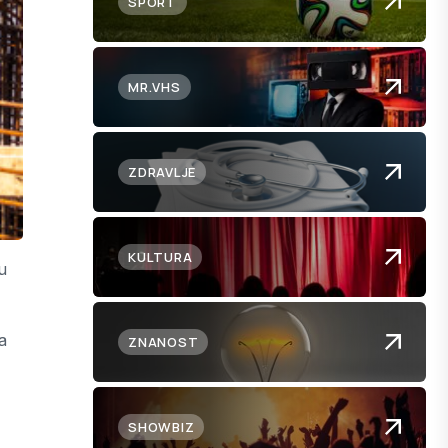
SPORT
MR.VHS
ZDRAVLJE
KULTURA
u
a
ZNANOST
SHOWBIZ