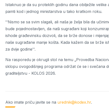
Istaknuo je da su proteklih godinu dana obilježile velik
pamti kod i jednog ministarstva u tako kratkom roku.
''Nismo se sa svim slagali, ali naša je želja bila da učin
bude pojednostavljen, da naši sugrađani koji konzumira
ishode građevinsku dozvoli, da se brže donose i mijenja
naše sugrađane manje košta. Kada kažem da se brže isho
za dvije godine''.
Na rasporedu je okrugli stol na temu „Provedba Naciona
sklopu ovogodišnjeg programa održat će se i svečana dod
graditeljstvu - KOLOS 2026.
Ako imate priču javite se na
urednik@kodex.hr
.