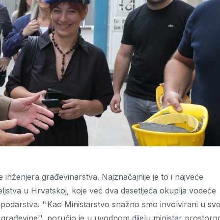
 inženjera građevinarstva. Najznačajnije je to i najveće
eljstva u Hrvatskoj, koje već dva desetljeća okuplja vodeće
gospodarstva. ''Kao Ministarstvo snažno smo involvirani u sv
 građevine'', poručio je u uvodnom dijelu ministar prostorn