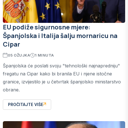
EU podiže sigurnosne mjere:
Španjolska i Italija šalju mornaricu na
Cipar
05 OŽUJKA
1 MINUTA
Španjolska će poslati svoju "tehnološki najnapredniju"
fregatu na Cipar kako bi branila EU i njene istočne
granice, izvijestilo je u četvrtak španjolsko ministarstvo
obrane.
PROČITAJTE VIŠE