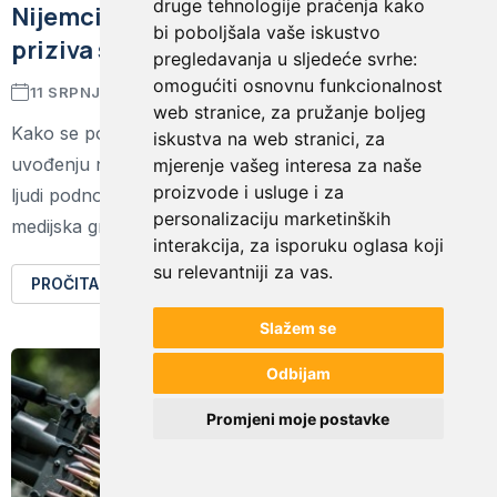
druge tehnologije praćenja kako
Nijemcima se ne ide u vojsku: Raste broj
bi poboljšala vaše iskustvo
priziva savjesti
pregledavanja u sljedeće svrhe:
omogućiti osnovnu funkcionalnost
11 SRPNJA 2025
1 MINUTA
web stranice
,
za pružanje boljeg
Kako se politička rasprava u Njemačkoj o ponovnom
iskustva na web stranici
,
za
uvođenju novačenja rasplamsava, tako sve veći broj
mjerenje vašeg interesa za naše
proizvode i usluge i za
ljudi podnosi zahtjev za priziv savjesti, javlja u petak
personalizaciju marketinških
medijska grupacija RND.
interakcija
,
za isporuku oglasa koji
su relevantniji za vas
.
PROČITAJTE VIŠE
Slažem se
Odbijam
Promjeni moje postavke