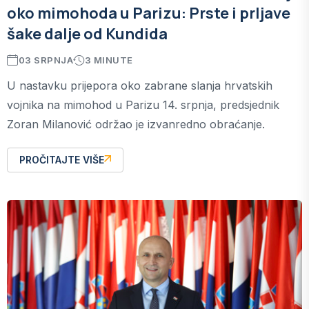
oko mimohoda u Parizu: Prste i prljave
šake dalje od Kundida
03 SRPNJA
3 MINUTE
U nastavku prijepora oko zabrane slanja hrvatskih
vojnika na mimohod u Parizu 14. srpnja, predsjednik
Zoran Milanović održao je izvanredno obraćanje.
PROČITAJTE VIŠE