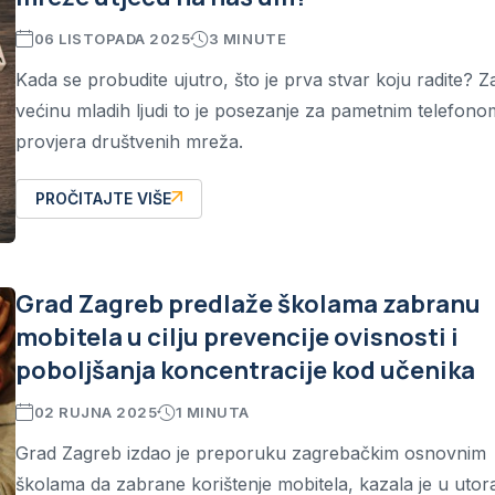
06 LISTOPADA 2025
3 MINUTE
Kada se probudite ujutro, što je prva stvar koju radite? Z
većinu mladih ljudi to je posezanje za pametnim telefonom
provjera društvenih mreža.
PROČITAJTE VIŠE
Grad Zagreb predlaže školama zabranu
mobitela u cilju prevencije ovisnosti i
poboljšanja koncentracije kod učenika
02 RUJNA 2025
1 MINUTA
Grad Zagreb izdao je preporuku zagrebačkim osnovnim
školama da zabrane korištenje mobitela, kazala je u utor