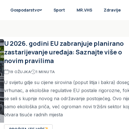
Gospodarstvo
Sport
MR.VHS
Zdravlje
U 2026. godini EU zabranjuje planirano
zastarijevanje uređaja: Saznajte više o
novim pravilima
19 OŽUJKA
1 MINUTA
U svijetu gdje su cijene sirovina (poput litija i bakra) dose
vrhunac, a ekološke regulative EU postale rigorozne, fo
se seli s kupnje novog na održavanje postojećeg. Ovo nij
samo ekološka priča, već ogroman novi tržišni sektor koj
otvara tisuće radnih mjesta