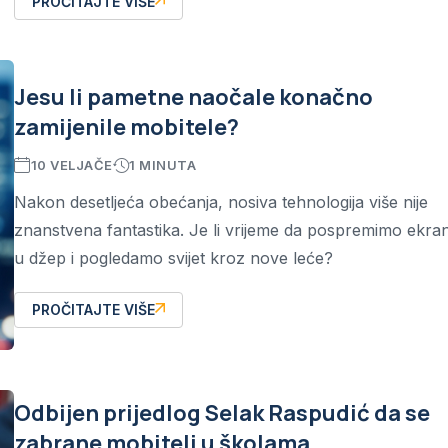
PROČITAJTE VIŠE
Jesu li pametne naočale konačno
zamijenile mobitele?
10 VELJAČE
1 MINUTA
Nakon desetljeća obećanja, nosiva tehnologija više nije
znanstvena fantastika. Je li vrijeme da pospremimo ekra
u džep i pogledamo svijet kroz nove leće?
PROČITAJTE VIŠE
Odbijen prijedlog Selak Raspudić da se
zabrane mobiteli u školama