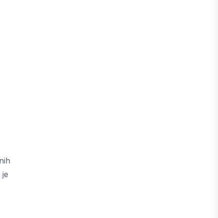
nih
 je