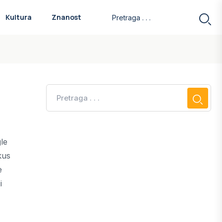
Kultura
Znanost
gle
kus
e
i