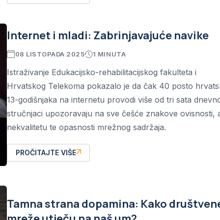
Internet i mladi: Zabrinjavajuće navike
08 LISTOPADA 2025
1 MINUTA
Istraživanje Edukacijsko-rehabilitacijskog fakulteta i
Hrvatskog Telekoma pokazalo je da čak 40 posto hrvats
13-godišnjaka na internetu provodi više od tri sata dnevn
stručnjaci upozoravaju na sve češće znakove ovisnosti, al
nekvalitetu te opasnosti mrežnog sadržaja.
PROČITAJTE VIŠE
Tamna strana dopamina: Kako društven
mreže utječu na naš um?