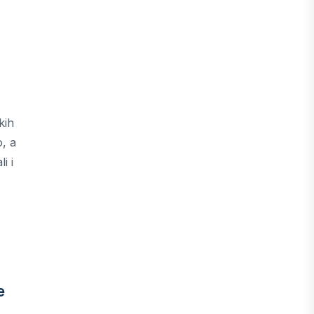
kih
o, a
i i
e