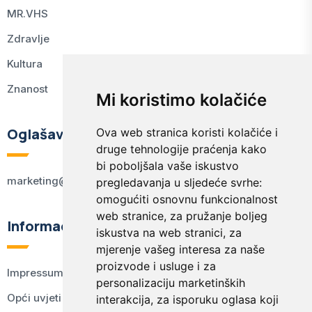
MR.VHS
Zdravlje
Kultura
Znanost
Mi koristimo kolačiće
Oglašavanje
Ova web stranica koristi kolačiće i
druge tehnologije praćenja kako
bi poboljšala vaše iskustvo
marketing@kodex.hr
pregledavanja u sljedeće svrhe:
omogućiti osnovnu funkcionalnost
web stranice
,
za pružanje boljeg
Informacije
iskustva na web stranici
,
za
mjerenje vašeg interesa za naše
proizvode i usluge i za
Impressum
personalizaciju marketinških
Opći uvjeti korištenja
interakcija
,
za isporuku oglasa koji