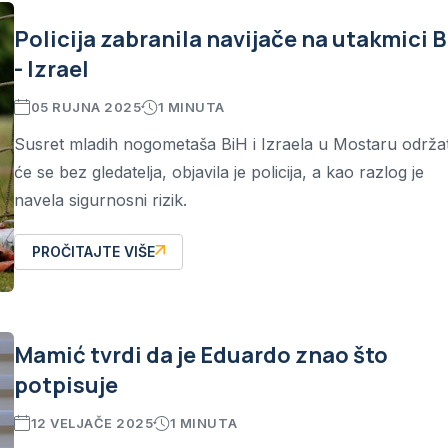
Policija zabranila navijače na utakmici B
- Izrael
05 RUJNA 2025
1 MINUTA
Susret mladih nogometaša BiH i Izraela u Mostaru održa
će se bez gledatelja, objavila je policija, a kao razlog je
navela sigurnosni rizik.
PROČITAJTE VIŠE
Mamić tvrdi da je Eduardo znao što
potpisuje
12 VELJAČE 2025
1 MINUTA