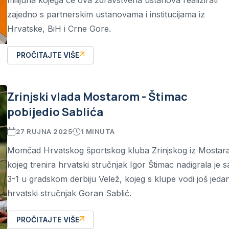
milijuna kojega će ova zdravstvena ustanova realizirati
zajedno s partnerskim ustanovama i institucijama iz
Hrvatske, BiH i Crne Gore.
PROČITAJTE VIŠE
Zrinjski vlada Mostarom - Štimac
pobijedio Sablića
27 RUJNA 2025
1 MINUTA
Momčad Hrvatskog športskog kluba Zrinjskog iz Mostar
kojeg trenira hrvatski stručnjak Igor Štimac nadigrala je s
3-1 u gradskom derbiju Velež, kojeg s klupe vodi još jeda
hrvatski stručnjak Goran Sablić.
PROČITAJTE VIŠE