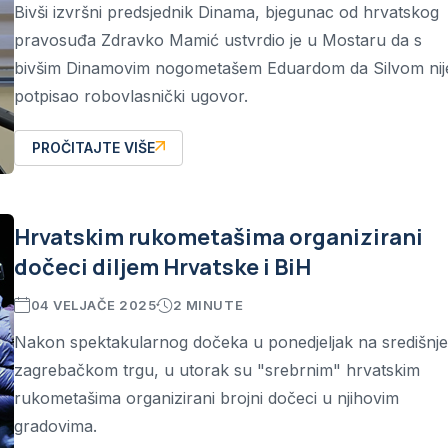
Bivši izvršni predsjednik Dinama, bjegunac od hrvatskog
pravosuđa Zdravko Mamić ustvrdio je u Mostaru da s
bivšim Dinamovim nogometašem Eduardom da Silvom nij
potpisao robovlasnički ugovor.
PROČITAJTE VIŠE
Hrvatskim rukometašima organizirani
dočeci diljem Hrvatske i BiH
04 VELJAČE 2025
2 MINUTE
Nakon spektakularnog dočeka u ponedjeljak na središnj
zagrebačkom trgu, u utorak su "srebrnim" hrvatskim
rukometašima organizirani brojni dočeci u njihovim
gradovima.