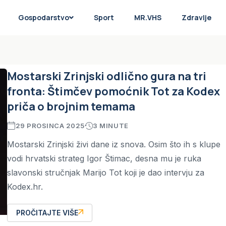
Gospodarstvo
Sport
MR.VHS
Zdravlje
Mostarski Zrinjski odlično gura na tri
fronta: Štimčev pomoćnik Tot za Kodex
priča o brojnim temama
29 PROSINCA 2025
3 MINUTE
Mostarski Zrinjski živi dane iz snova. Osim što ih s klupe
vodi hrvatski strateg Igor Štimac, desna mu je ruka
slavonski stručnjak Marijo Tot koji je dao intervju za
Kodex.hr.
PROČITAJTE VIŠE