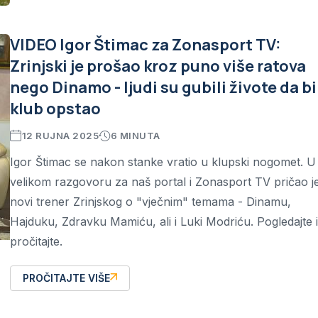
VIDEO Igor Štimac za Zonasport TV:
Zrinjski je prošao kroz puno više ratova
nego Dinamo - ljudi su gubili živote da bi
klub opstao
12 RUJNA 2025
6 MINUTA
Igor Štimac se nakon stanke vratio u klupski nogomet. U
velikom razgovoru za naš portal i Zonasport TV pričao j
novi trener Zrinjskog o "vječnim" temama - Dinamu,
Hajduku, Zdravku Mamiću, ali i Luki Modriću. Pogledajte i
pročitajte.
PROČITAJTE VIŠE