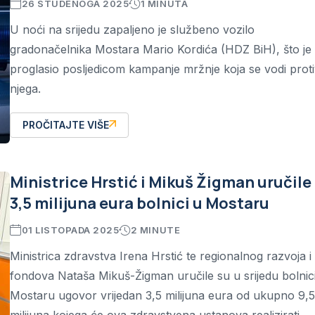
26 STUDENOGA 2025
1 MINUTA
U noći na srijedu zapaljeno je službeno vozilo
gradonačelnika Mostara Mario Kordića (HDZ BiH), što je
proglasio posljedicom kampanje mržnje koja se vodi prot
njega.
PROČITAJTE VIŠE
Ministrice Hrstić i Mikuš Žigman uručile
3,5 milijuna eura bolnici u Mostaru
01 LISTOPADA 2025
2 MINUTE
Ministrica zdravstva Irena Hrstić te regionalnog razvoja 
fondova Nataša Mikuš-Žigman uručile su u srijedu bolnic
Mostaru ugovor vrijedan 3,5 milijuna eura od ukupno 9,5