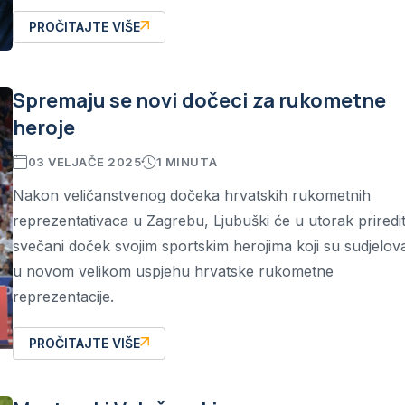
PROČITAJTE VIŠE
Spremaju se novi dočeci za rukometne
heroje
03 VELJAČE 2025
1 MINUTA
Nakon veličanstvenog dočeka hrvatskih rukometnih
reprezentativaca u Zagrebu, Ljubuški će u utorak priredit
svečani doček svojim sportskim herojima koji su sudjelova
u novom velikom uspjehu hrvatske rukometne
reprezentacije.
PROČITAJTE VIŠE