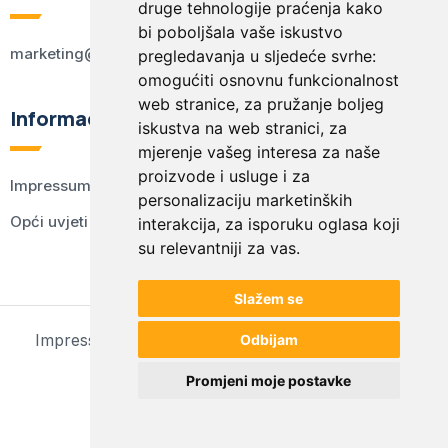
druge tehnologije praćenja kako
bi poboljšala vaše iskustvo
marketing@kodex.hr
pregledavanja u sljedeće svrhe:
omogućiti osnovnu funkcionalnost
web stranice
,
za pružanje boljeg
Informacije
iskustva na web stranici
,
za
mjerenje vašeg interesa za naše
proizvode i usluge i za
Impressum
personalizaciju marketinških
Opći uvjeti korištenja
interakcija
,
za isporuku oglasa koji
su relevantniji za vas
.
Slažem se
Impressum
Opći uvjeti korištenja
Postavke kolačića
Odbijam
© 2024 kodex.hr
Promjeni moje postavke