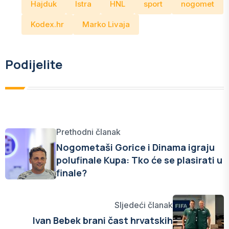
Hajduk
Istra
HNL
sport
nogomet
Kodex.hr
Marko Livaja
Podijelite
Prethodni članak
Nogometaši Gorice i Dinama igraju
polufinale Kupa: Tko će se plasirati u
finale?
Sljedeći članak
Ivan Bebek brani čast hrvatskih