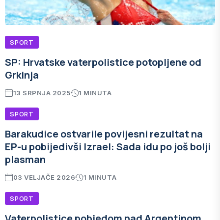
SPORT
SP: Hrvatske vaterpolistice potopljene od
Grkinja
13 SRPNJA 2025
1 MINUTA
SPORT
Barakudice ostvarile povijesni rezultat na
EP-u pobijedivši Izrael: Sada idu po još bolji
plasman
03 VELJAČE 2026
1 MINUTA
SPORT
Vaterpolistice pobjedom nad Argentinom