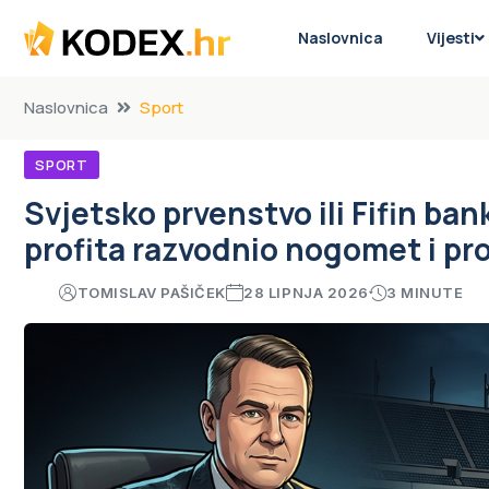
Naslovnica
Vijesti
Naslovnica
Sport
SPORT
Svjetsko prvenstvo ili Fifin ba
profita razvodnio nogomet i pro
TOMISLAV PAŠIČEK
28 LIPNJA 2026
3 MINUTE