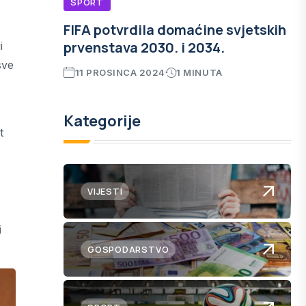
SPORT
FIFA potvrdila domaćine svjetskih
prvenstava 2030. i 2034.
i
sve
11 PROSINCA 2024
1 MINUTA
Kategorije
t
VIJESTI
i
GOSPODARSTVO