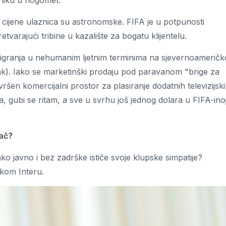
niku u nogomet.
, cijene ulaznica su astronomske. FIFA je u potpunosti
tvarajući tribine u kazalište za bogatu klijentelu.
 igranja u nehumanim ljetnim terminima na sjevernoamerič
ak). Iako se marketinški prodaju pod paravanom "brige za
avršen komercijalni prostor za plasiranje dodatnih televizijsk
 gubi se ritam, a sve u svrhu još jednog dolara u FIFA-ino
jač?
ko javno i bez zadrške ističe svoje klupske simpatije?
skom Interu.