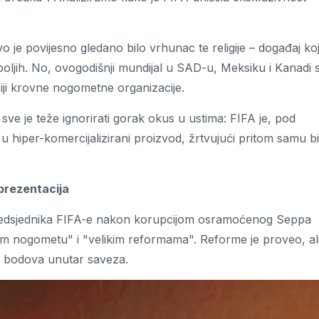
 je povijesno gledano bilo vrhunac te religije – događaj koj
ajboljih. No, ovogodišnji mundijal u SAD-u, Meksiku i Kanadi 
žiji krovne nogometne organizacije.
ve je teže ignorirati gorak okus u ustima: FIFA je, pod
u hiper-komercijalizirani proizvod, žrtvujući pritom samu bi
prezentacija
 predsjednika FIFA-e nakon korupcijom osramoćenog Seppa
tom nogometu" i "velikim reformama". Reforme je proveo, al
kih bodova unutar saveza.