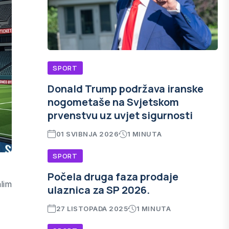
SPORT
Donald Trump podržava iranske
nogometaše na Svjetskom
prvenstvu uz uvjet sigurnosti
01 SVIBNJA 2026
1 MINUTA
SPORT
Počela druga faza prodaje
alim
ulaznica za SP 2026.
27 LISTOPADA 2025
1 MINUTA