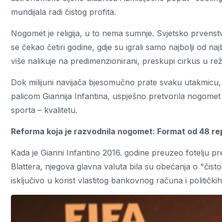
mundijala radi čistog profita.
Nogomet je religija, u to nema sumnje. Svjetsko prvenstvo
se čekao četiri godine, gdje su igrali samo najbolji od n
više nalikuje na predimenzionirani, preskupi cirkus u re
Dok milijuni navijača bjesomučno prate svaku utakmicu, s
palicom Giannija Infantina, uspješno pretvorila nogomet 
sporta – kvalitetu.
Reforma koja je razvodnila nogomet: Format od 48 re
Kada je Gianni Infantino 2016. godine preuzeo fotelju
Blattera, njegova glavna valuta bila su obećanja o "čis
isključivo u korist vlastitog bankovnog računa i politič