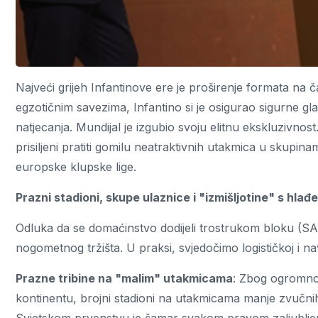
Najveći grijeh Infantinove ere je proširenje formata n
egzotičnim savezima, Infantino si je osigurao sigurne gl
natjecanja. Mundijal je izgubio svoju elitnu ekskluzivnos
prisiljeni pratiti gomilu neatraktivnih utakmica u skupin
europske klupske lige.
Prazni stadioni, skupe ulaznice i "izmišljotine" s hlađ
Odluka da se domaćinstvo dodijeli trostrukom bloku (SA
nogometnog tržišta. U praksi, svjedočimo logističkoj i na
Prazne tribine na "malim" utakmicama
: Zbog ogromnog
kontinentu, brojni stadioni na utakmicama manje zvučnih