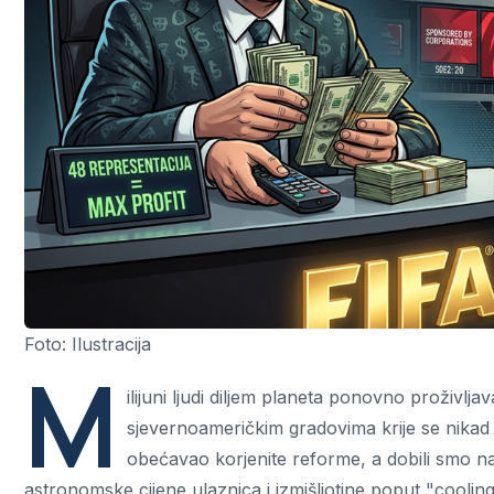
Foto: Ilustracija
M
ilijuni ljudi diljem planeta ponovno proživljav
sjevernoameričkim gradovima krije se nikad 
obećavao korjenite reforme, a dobili smo na
astronomske cijene ulaznica i izmišljotine poput "coolin