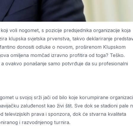
koji voli nogomet, s pozicije predsjednika organizacije koja
izira klupska svjetska prvenstva, takvo deklariranje predstav
 Infantino donositi odluke o novom, proširenom Klupskom
gova omiljena momčad izravno profitira od toga? Teško.
ko, a ovakvo ponašanje samo potvrđuje da su profesionalni
 nogomet u svojoj srži jači od bilo koje korumpirane organizaci
vijačku zaluđenost kao živi štit. Sve dok se stadioni pale 
od televizijskih prava i sponzora, dok će stvarna kvaliteta
oniranog i razvodnjenog turnira.