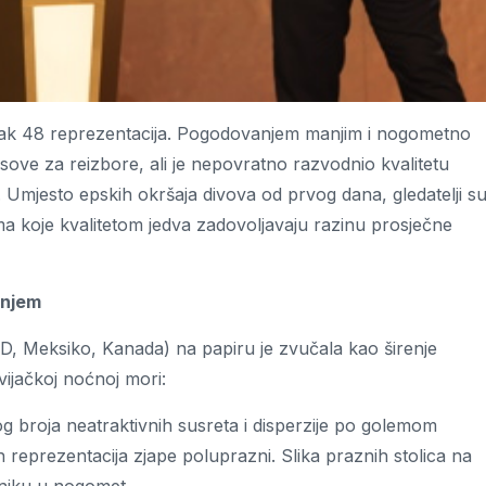
a čak 48 reprezentacija. Pogodovanjem manjim i nogometno
asove za reizbore, ali je nepovratno razvodnio kvalitetu
t. Umjesto epskih okršaja divova od prvog dana, gledatelji s
ama koje kvalitetom jedva zadovoljavaju razinu prosječne
enjem
D, Meksiko, Kanada) na papiru je zvučala kao širenje
vijačkoj noćnoj mori:
 broja neatraktivnih susreta i disperzije po golemom
 reprezentacija zjape poluprazni. Slika praznih stolica na