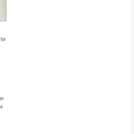
lja
je.
na