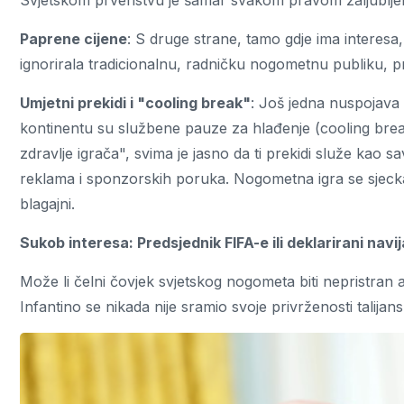
Svjetskom prvenstvu je šamar svakom pravom zaljublje
Paprene cijene
: S druge strane, tamo gdje ima interesa
ignorirala tradicionalnu, radničku nogometnu publiku, pre
Umjetni prekidi i "cooling break"
: Još jedna nuspojava
kontinentu su službene pauze za hlađenje (cooling bre
zdravlje igrača", svima je jasno da ti prekidi služe kao s
reklama i sponzorskih poruka. Nogometna igra se sjecka,
blagajni.
Sukob interesa: Predsjednik FIFA-e ili deklarirani navi
Može li čelni čovjek svjetskog nogometa biti nepristran a
Infantino se nikada nije sramio svoje privrženosti talijan