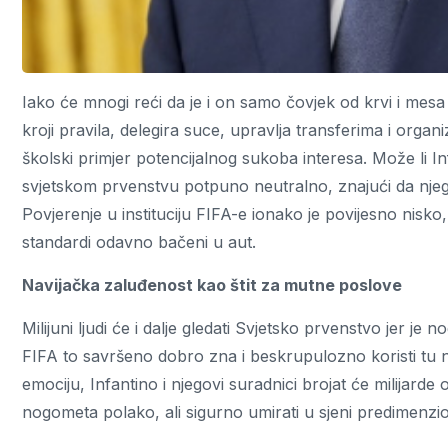
Iako će mnogi reći da je i on samo čovjek od krvi i mesa 
kroji pravila, delegira suce, upravlja transferima i organ
školski primjer potencijalnog sukoba interesa. Može li
svjetskom prvenstvu potpuno neutralno, znajući da nje
Povjerenje u instituciju FIFA-e ionako je povijesno nis
standardi odavno bačeni u aut.
Navijačka zaluđenost kao štit za mutne poslove
Milijuni ljudi će i dalje gledati Svjetsko prvenstvo jer je
FIFA to savršeno dobro zna i beskrupulozno koristi tu na
emociju, Infantino i njegovi suradnici brojat će milijarde 
nogometa polako, ali sigurno umirati u sjeni predimenzi