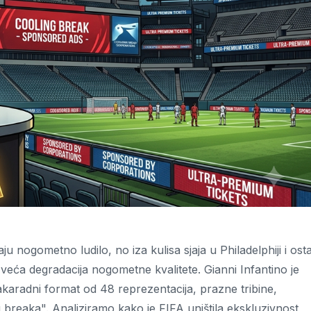
aju nogometno ludilo, no iza kulisa sjaja u Philadelphiji i ost
veća degradacija nogometne kvalitete. Gianni Infantino je
karadni format od 48 reprezentacija, prazne tribine,
g breaka". Analiziramo kako je FIFA uništila ekskluzivnost