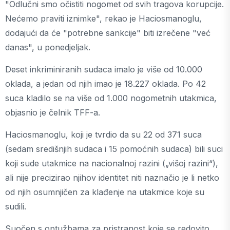
"Odlučni smo očistiti nogomet od svih tragova korupcije.
Nećemo praviti iznimke", rekao je Haciosmanoglu,
dodajući da će "potrebne sankcije" biti izrečene "već
danas", u ponedjeljak.
Deset inkriminiranih sudaca imalo je više od 10.000
oklada, a jedan od njih imao je 18.227 oklada. Po 42
suca kladilo se na više od 1.000 nogometnih utakmica,
objasnio je čelnik TFF-a.
Haciosmanoglu, koji je tvrdio da su 22 od 371 suca
(sedam središnjih sudaca i 15 pomoćnih sudaca) bili suci
koji sude utakmice na nacionalnoj razini („višoj razini“),
ali nije precizirao njihov identitet niti naznačio je li netko
od njih osumnjičen za klađenje na utakmice koje su
sudili.
Suočen s optužbama za pristranost koje se redovito