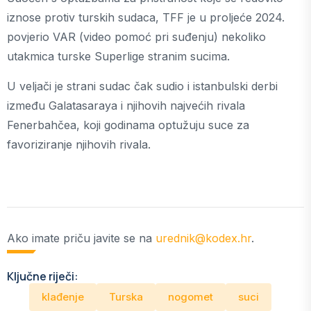
iznose protiv turskih sudaca, TFF je u proljeće 2024.
povjerio VAR (video pomoć pri suđenju) nekoliko
utakmica turske Superlige stranim sucima.
U veljači je strani sudac čak sudio i istanbulski derbi
između Galatasaraya i njihovih najvećih rivala
Fenerbahčea, koji godinama optužuju suce za
favoriziranje njihovih rivala.
Ako imate priču javite se na
urednik@kodex.hr
.
Ključne riječi:
klađenje
Turska
nogomet
suci