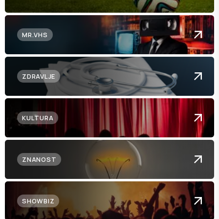
MR.VHS
ZDRAVLJE
KULTURA
ZNANOST
SHOWBIZ