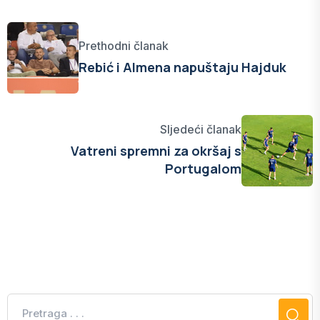
Prethodni članak
Rebić i Almena napuštaju Hajduk
Sljedeći članak
Vatreni spremni za okršaj s
Portugalom