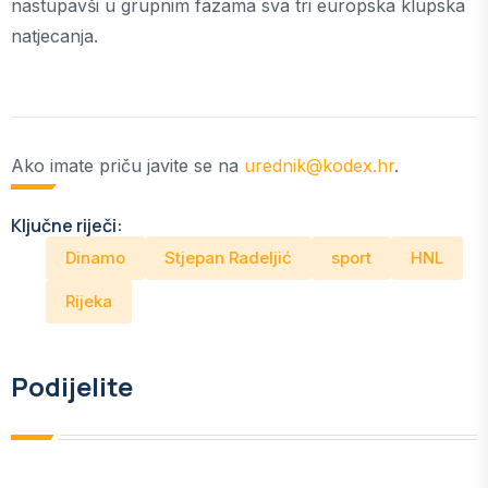
nastupavši u grupnim fazama sva tri europska klupska
natjecanja.
Ako imate priču javite se na
urednik@kodex.hr
.
Ključne riječi:
Dinamo
Stjepan Radeljić
sport
HNL
Rijeka
Podijelite