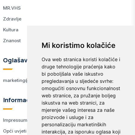
MR.VHS
Zdravlje
Kultura
Znanost
Mi koristimo kolačiće
Oglašavanje
Ova web stranica koristi kolačiće i
druge tehnologije praćenja kako
bi poboljšala vaše iskustvo
marketing@kodex.hr
pregledavanja u sljedeće svrhe:
omogućiti osnovnu funkcionalnost
web stranice
,
za pružanje boljeg
Informacije
iskustva na web stranici
,
za
mjerenje vašeg interesa za naše
proizvode i usluge i za
Impressum
personalizaciju marketinških
Opći uvjeti korištenja
interakcija
,
za isporuku oglasa koji