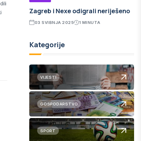
ili
Zagreb i Nexe odigrali neriješeno
i
03 SVIBNJA 2025
1 MINUTA
Kategorije
VIJESTI
GOSPODARSTVO
SPORT