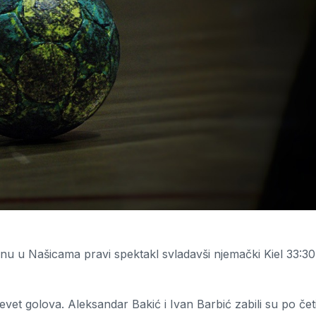
nu u Našicama pravi spektakl svladavši njemački Kiel 33:30
evet golova. Aleksandar Bakić i Ivan Barbić zabili su po četi