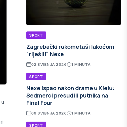
SPORT
Zagrebački rukometaši lakoćom
"riješili" Nexe
02 SVIBNJA 2026
1 MINUTA
SPORT
Nexe ispao nakon drame u Kielu:
Sedmerci presudili putnika na
Final Four
 u
06 SVIBNJA 2026
1 MINUTA
ri
SPORT