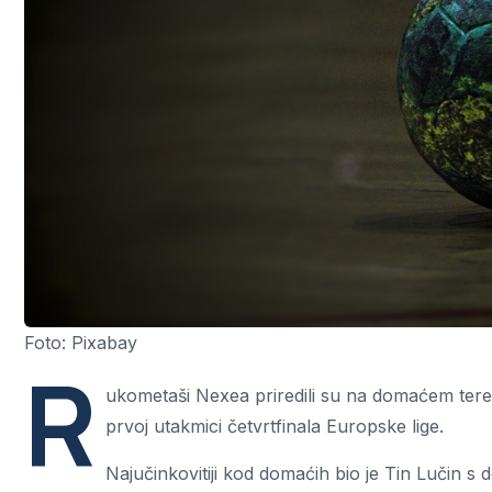
Foto: Pixabay
R
ukometaši Nexea priredili su na domaćem tere
prvoj utakmici četvrtfinala Europske lige.
Najučinkovitiji kod domaćih bio je Tin Lučin s d