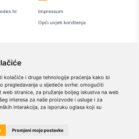
odex.hr
Impressum
Opći uvjeti korištenja
lačiće
i kolačiće i druge tehnologije praćenja kako bi
vo pregledavanja u sljedeće svrhe:
omogućiti
t web stranice
,
za pružanje boljeg iskustva na web
šeg interesa za naše proizvode i usluge i za
nških interakcija
,
za isporuku oglasa koji su
© 2024 kodex.hr
m
Promjeni moje postavke