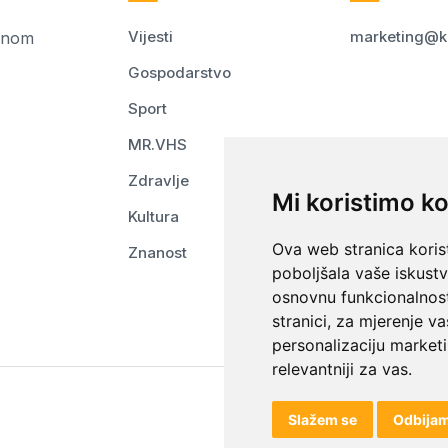
Vijesti
marketing@k
ednom
Gospodarstvo
Sport
MR.VHS
Zdravlje
Mi koristimo ko
Kultura
Ova web stranica korist
Znanost
poboljšala vaše iskust
osnovnu funkcionalnos
stranici
,
za mjerenje va
personalizaciju marketi
relevantniji za vas
.
Slažem se
Odbija