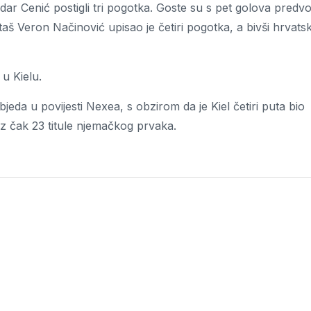
r Cenić postigli tri pogotka. Goste su s pet golova predvod
 Veron Načinović upisao je četiri pogotka, a bivši hrvatsk
u Kielu.
eda u povijesti Nexea, s obzirom da je Kiel četiri puta bio
uz čak 23 titule njemačkog prvaka.