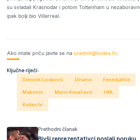
su svladali Krasnodar i potom Tottenham u nezaboravnom
ipak bolji bio Villarreal.
Ako imate priču javite se na
urednik@kodex.hr
.
Ključne riječi:
Dominik Livaković
Dinamo
Fenerbahče
Maksimir
Mario Kovačević
HNL
Kodex.hr
Prethodni članak
Bivši reprezentativci poslali poruku