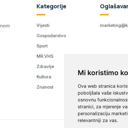
Kategorije
Oglašava
Vijesti
marketing@k
ednom
Gospodarstvo
Sport
MR.VHS
Zdravlje
Mi koristimo ko
Kultura
Ova web stranica korist
Znanost
poboljšala vaše iskust
osnovnu funkcionalnos
stranici
,
za mjerenje va
personalizaciju marketi
relevantniji za vas
.