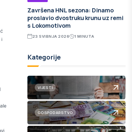
Završena HNL sezona: Dinamo
proslavio dvostruku krunu uz remi
s Lokomotivom
ić
23 SVIBNJA 2026
1 MINUTA
 i
Kategorije
VIJESTI
d
ale
GOSPODARSTVO
vi