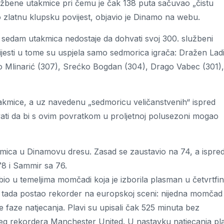
užbene utakmice pri čemu je čak 138 puta sačuvao „čistu
ao zlatnu klupsku povijest, objavio je Dinamo na webu.
š sedam utakmica nedostaje da dohvati svoj 300. službeni
jesti u tome su uspjela samo sedmorica igrača: Dražen Lad
 Mlinarić (307), Srećko Bogdan (304), Drago Vabec (301),
utakmice, a uz navedenu „sedmoricu veličanstvenih“ ispred
vati da bi s ovim povratkom u proljetnoj polusezoni mogao
akmica u Dinamovu dresu. Zasad se zaustavio na 74, a ispre
78 i Sammir sa 76.
io u temeljima momčadi koja je izborila plasman u četvrtfin
ću, tada postao rekorder na europskoj sceni: nijedna momčad
e faze natjecanja. Plavi su upisali čak 525 minuta bez
eg rekordera Manchester United. U nastavku natjecanja pla