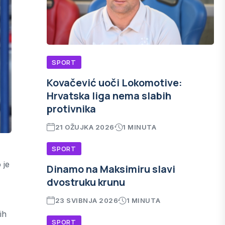
SPORT
Kovačević uoči Lokomotive:
Hrvatska liga nema slabih
protivnika
21 OŽUJKA 2026
1 MINUTA
SPORT
 je
Dinamo na Maksimiru slavi
dvostruku krunu
23 SVIBNJA 2026
1 MINUTA
ih
SPORT