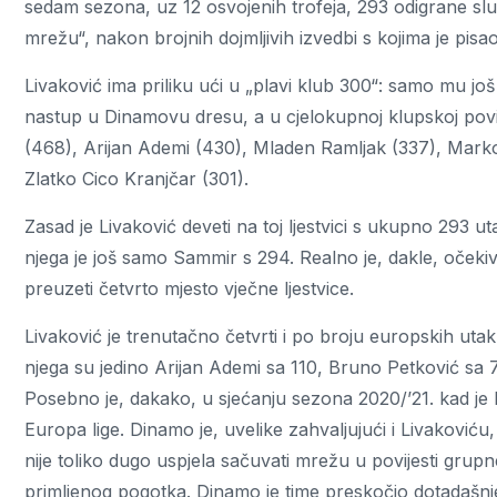
sedam sezona, uz 12 osvojenih trofeja, 293 odigrane sl
mrežu“, nakon brojnih dojmljivih izvedbi s kojima je pis
Livaković ima priliku ući u „plavi klub 300“: samo mu jo
nastup u Dinamovu dresu, a u cjelokupnoj klupskoj povi
(468), Arijan Ademi (430), Mladen Ramljak (337), Marko
Zlatko Cico Kranjčar (301).
Zasad je Livaković deveti na toj ljestvici s ukupno 293 
njega je još samo Sammir s 294. Realno je, dakle, očeki
preuzeti četvrto mjesto vječne ljestvice.
Livaković je trenutačno četvrti i po broju europskih ut
njega su jedino Arijan Ademi sa 110, Bruno Petković sa 
Posebno je, dakako, u sjećanju sezona 2020/’21. kad je b
Europa lige. Dinamo je, uvelike zahvaljujući i Livakovi
nije toliko dugo uspjela sačuvati mrežu u povijesti grupn
primljenog pogotka. Dinamo je time preskočio dotadašnj