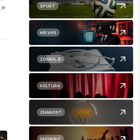
SPORT
 je
MR.VHS
ZDRAVLJE
KULTURA
ZNANOST
SHOWBIZ