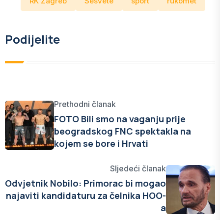
RK Zagreb
Sesvete
sport
rukomet
Podijelite
Prethodni članak
FOTO Bili smo na vaganju prije
beogradskog FNC spektakla na
kojem se bore i Hrvati
Sljedeći članak
Odvjetnik Nobilo: Primorac bi mogao
najaviti kandidaturu za čelnika HOO-
a