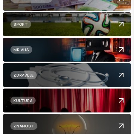
SPORT
MR.VHS
ZDRAVLJE
KULTURA
ZNANOST