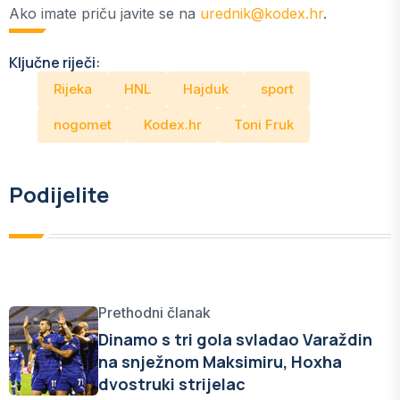
Ako imate priču javite se na
urednik@kodex.hr
.
Ključne riječi:
Rijeka
HNL
Hajduk
sport
nogomet
Kodex.hr
Toni Fruk
Podijelite
Prethodni članak
Dinamo s tri gola svladao Varaždin
na snježnom Maksimiru, Hoxha
dvostruki strijelac