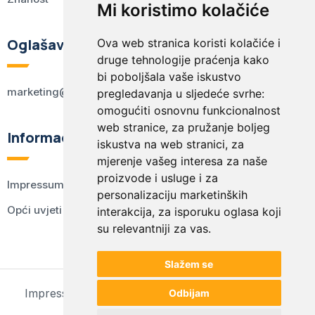
Mi koristimo kolačiće
Oglašavanje
Ova web stranica koristi kolačiće i
druge tehnologije praćenja kako
bi poboljšala vaše iskustvo
marketing@kodex.hr
pregledavanja u sljedeće svrhe:
omogućiti osnovnu funkcionalnost
web stranice
,
za pružanje boljeg
Informacije
iskustva na web stranici
,
za
mjerenje vašeg interesa za naše
proizvode i usluge i za
Impressum
personalizaciju marketinških
Opći uvjeti korištenja
interakcija
,
za isporuku oglasa koji
su relevantniji za vas
.
Slažem se
Impressum
Opći uvjeti korištenja
Postavke kolačića
Odbijam