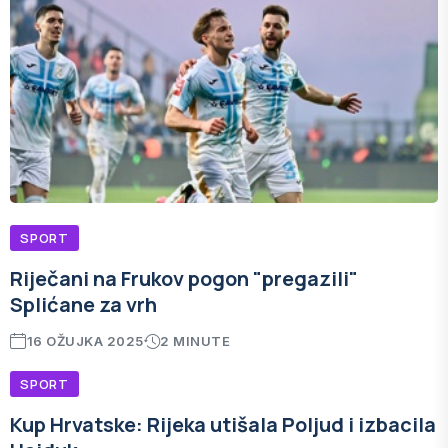
SPORT
Riječani na Frukov pogon "pregazili"
Splićane za vrh
16 OŽUJKA 2025
2 MINUTE
SPORT
Kup Hrvatske: Rijeka utišala Poljud i izbacila