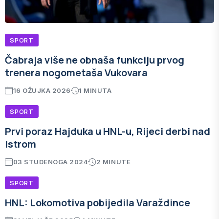
SPORT
Čabraja više ne obnaša funkciju prvog
trenera nogometaša Vukovara
16 OŽUJKA 2026
1 MINUTA
SPORT
Prvi poraz Hajduka u HNL-u, Rijeci derbi nad
Istrom
03 STUDENOGA 2024
2 MINUTE
SPORT
HNL: Lokomotiva pobijedila Varaždince