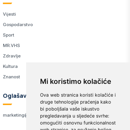
Vijesti
Gospodarstvo
Sport
MR.VHS
Zdravlje
Kultura
Znanost
Mi koristimo kolačiće
Oglašavanje
Ova web stranica koristi kolačiće i
druge tehnologije praćenja kako
bi poboljšala vaše iskustvo
marketing@kodex.hr
pregledavanja u sljedeće svrhe:
omogućiti osnovnu funkcionalnost
web stranice
,
za pružanje boljeg