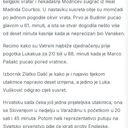
belgijski vratar i nekadašnji Modrićev suigrač iz Real
Madrida Courtios. U nastavku susreta obje su momčadi
po jednom pogodile okvir vrata. Prvo je Budimir pucao
glavom u 61. minuti, a ista se stvar dogodila nešto više
od deset minuta kasnije kada je neprecizan bio Vanaken.
Recimo kako su Vatreni najbliže izjednačenju prije
pogotka Lukakua za 2:0 bili u 88. minuti kada je Marco
Pašalić pucao pored vratnice.
Izbornik Zlatko Dalić je kako je i najavio tijekom
utakmice napravio deset izmjena, a jedino je Luka
Vušković odigrao cijeli susret.
Hrvatsku sada čeka još jedna prijateljska utakmica, ona
sa Slovenijom u nedjelju u Varaždinu s početkom u 20
sati i 45 minuta. Potom naši reprezentativci putuju na
Svjetsko prvenstvo gdje će igrati protiv Engleske,