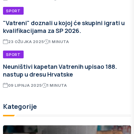
SPORT
"Vatreni" doznali u kojoj će skupini igrati u
kvalifikacijama za SP 2026.
23 OŽUJKA 2025
1 MINUTA
SPORT
Neuništivi kapetan Vatrenih upisao 188.
nastup u dresu Hrvatske
09 LIPNJA 2025
1 MINUTA
Kategorije