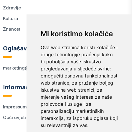
Zdravlje
Kultura
Znanost
Mi koristimo kolačiće
Oglašavanje
Ova web stranica koristi kolačiće i
druge tehnologije praćenja kako
bi poboljšala vaše iskustvo
marketing@kodex.hr
pregledavanja u sljedeće svrhe:
omogućiti osnovnu funkcionalnost
web stranice
,
za pružanje boljeg
Informacije
iskustva na web stranici
,
za
mjerenje vašeg interesa za naše
proizvode i usluge i za
Impressum
personalizaciju marketinških
Opći uvjeti korištenja
interakcija
,
za isporuku oglasa koji
su relevantniji za vas
.