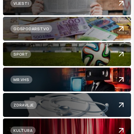
VIJESTI
GOSPODARSTVO
SPORT
MR.VHS
ZDRAVLJE
KULTURA