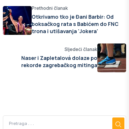
Prethodni članak
Otkrivamo tko je Đani Barbir: Od
boksačkog rata s Babićem do FNC
trona i utišavanja 'Jokera'
Sljedeći članak
Naser i Zapletalová dolaze po
rekorde zagrebačkog mitinga