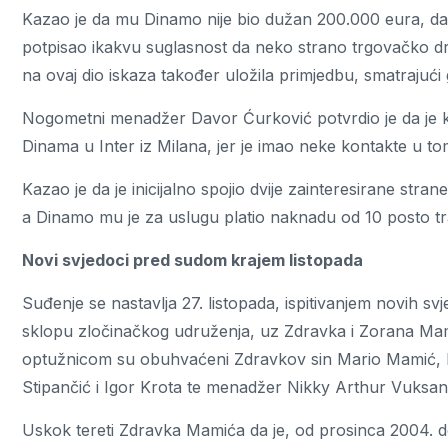
Kazao je da mu Dinamo nije bio dužan 200.000 eura, da 
potpisao ikakvu suglasnost da neko strano trgovačko
na ovaj dio iskaza također uložila primjedbu, smatrajući 
Nogometni menadžer Davor Ćurković potvrdio je da je k
Dinama u Inter iz Milana, jer je imao neke kontakte u to
Kazao je da je inicijalno spojio dvije zainteresirane stran
a Dinamo mu je za uslugu platio naknadu od 10 posto tr
Novi svjedoci pred sudom krajem listopada
Suđenje se nastavlja 27. listopada, ispitivanjem novih sv
sklopu zločinačkog udruženja, uz Zdravka i Zorana Mamić
optužnicom su obuhvaćeni Zdravkov sin Mario Mamić, b
Stipančić i Igor Krota te menadžer Nikky Arthur Vuksan
Uskok tereti Zdravka Mamića da je, od prosinca 2004. do