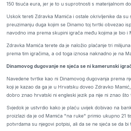
150 tisuća eura, jer je to u suprotnosti s materijalnom d
Uskok tereti Zdravka Mamića i ostale okrivljenike da su
preuzimanju duga kojim se Dinamo toj tvrtki obvezao ispl
navodno ima prema skupini igrača među kojima je bio i 
Zdravka Mamića terete da je naložio plaćanje tri milijun
prema tim igračima, a od toga iznosa naknadno je na M
Dinamovog dugovanje ne sjeća se ni kamerunski igra
Navedene tvrtke kao ni Dinamovog dugovanja prema njemu
koji je kazao da ga je u Hrvatsku doveo Zdravko Mamić,
dobro znao hrvatski ni engleski jezik pa nije ni znao št
Svjedok je ustvrdio kako je plaću uvijek dobivao na ban
proizlazi da je od Mamića "na ruke" primio ukupno 21 ti
potvrdama su njegovi potpisi, ali da se ne sjeća se da bi