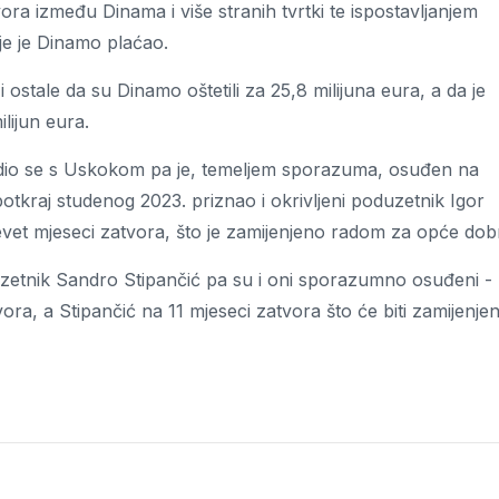
vora između Dinama i više stranih tvrtki te ispostavljanjem
je je Dinamo plaćao.
stale da su Dinamo oštetili za 25,8 milijuna eura, a da je
lijun eura.
godio se s Uskokom pa je, temeljem sporazuma, osuđen na
potkraj studenog 2023. priznao i okrivljeni poduzetnik Igor
vet mjeseci zatvora, što je zamijenjeno radom za opće dob
uzetnik Sandro Stipančić pa su i oni sporazumno osuđeni -
ra, a Stipančić na 11 mjeseci zatvora što će biti zamijenje