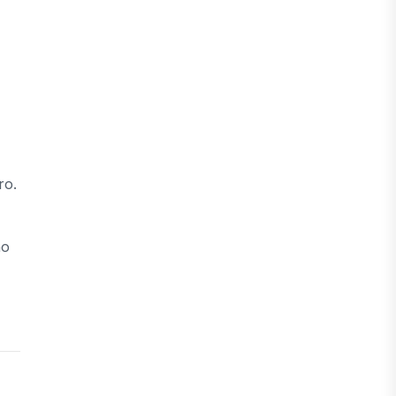
ro.
no