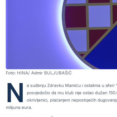
Foto: HINA/ Admir BULJUBAŠIĆ
N
a suđenju Zdravku Mamiću i ostalima u aferi "
posvjedočio da mu klub nije ostao dužan 150.0
okrivljenici, plaćanjem nepostojećih dugovanj
milijuna eura.