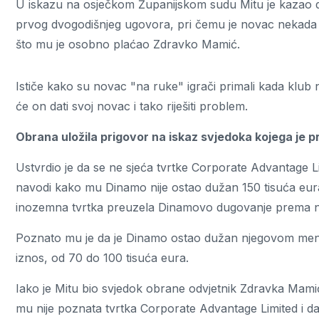
U iskazu na osječkom Županijskom sudu Mitu je kazao 
prvog dvogodišnjeg ugovora, pri čemu je novac nekada 
što mu je osobno plaćao Zdravko Mamić.
Ističe kako su novac "na ruke" igrači primali kada klub 
će on dati svoj novac i tako riješiti problem.
Obrana uložila prigovor na iskaz svjedoka kojega je pr
Ustvrdio je da se ne sjeća tvrtke Corporate Advantage L
navodi kako mu Dinamo nije ostao dužan 150 tisuća eura
inozemna tvrtka preuzela Dinamovo dugovanje prema 
Poznato mu je da je Dinamo ostao dužan njegovom menadž
iznos, od 70 do 100 tisuća eura.
Iako je Mitu bio svjedok obrane odvjetnik Zdravka Mamić
mu nije poznata tvrtka Corporate Advantage Limited i 