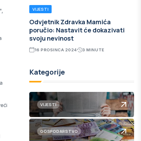
VIJESTI
",
Odvjetnik Zdravka Mamića
poručio: Nastavit će dokazivati
svoju nevinost
a
16 PROSINCA 2024
3 MINUTE
Kategorije
ka
VIJESTI
eći
GOSPODARSTVO
d