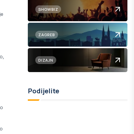
SHOWBIZ
je
ZAGREB
o,
DIZAJN
Podijelite
ro
ko