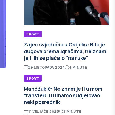
SPORT
Zajec svjedočio u Osijeku: Bilo je
dugova prema igračima, ne znam
je li ih se plaćalo "na ruke"
29 LISTOPADA 2024
4 MINUTE
SPORT
Mandžukić: Ne znam je li u mom
transferu u Dinamo sudjelovao
neki posrednik
11 VELJAČE 2025
3 MINUTE