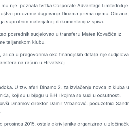
mu nije poznata tvrtka Corporate Advantage Limitedniti je
 društvo preuzeme dugovanja Dinama prema njemu. Obrana 
ga suprotnim materijalnoj dokumentaciji iz spisa.
ao posrednik sudjelovao u transferu Matea Kovačića iz
me talijanskom klubu.
e, ali da u pregovorima oko financijskih detalja nije sudjelova
ansfera na račun u Hrvatskoj.
jedoka. U tzv. aferi Dinamo 2, za izvlačenje novca iz kluba u
a, koji su u bijegu u BiH i kojima se sudi u odsutnosti,
ivši Dinamov direktor Damir Vrbanović, poduzetnici Sand
.
 prosinca 2015. ostale okrivljenike organizirao u zločinač