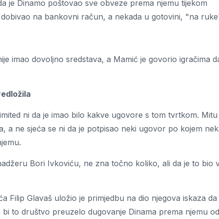
da je Dinamo poštovao sve obveze prema njemu tijekom
dobivao na bankovni račun, a nekada u gotovini, "na ruke
nije imao dovoljno sredstava, a Mamić je govorio igračima d
edložila
imited ni da je imao bilo kakve ugovore s tom tvrtkom. Mitu
, a ne sjeća se ni da je potpisao neki ugovor po kojem ne
njemu.
eru Bori Ivkoviću, ne zna točno koliko, ali da je to bio v
a Filip Glavaš uložio je primjedbu na dio njegova iskaza da
da bi to društvo preuzelo dugovanje Dinama prema njemu o