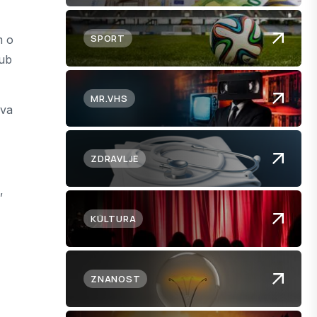
SPORT
m o
lub
MR.VHS
ova
ZDRAVLJE
,
KULTURA
ZNANOST