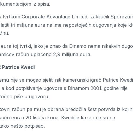
okumentacijom iz spisa.
 s tvrtkom Corporate Advantage Limited, zaključili Sporazu
atiti tri milijuna eura na ime nepostojećih dugovanja koje k
Mitu.
a eura toj tvrtki, iako je znao da Dinamo nema nikakvih dug
amićev račun uplaćeno 2,9 milijuna eura.
č Patrice Kwedi
 nije se mogao sjetiti niti kamerunski igrač Patrice Kwedi
 a kod potpisivanje ugovora s Dinamom 2001. godine nije
o točno piše u ugovoru.
kovni račun pa mu je obrana predočila šest potvrda iz kojih
suću eura i 20 tisuća kuna. Kwedi je kazao da su na
 tako nešto potpisao.