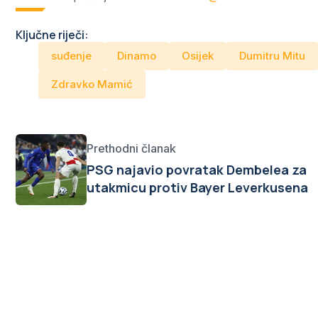
Ključne riječi:
suđenje
Dinamo
Osijek
Dumitru Mitu
Zdravko Mamić
Prethodni članak
PSG najavio povratak Dembelea za
utakmicu protiv Bayer Leverkusena