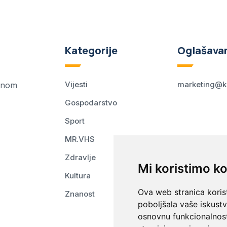
Kategorije
Oglašava
Vijesti
marketing@k
ednom
Gospodarstvo
Sport
MR.VHS
Zdravlje
Mi koristimo ko
Kultura
Ova web stranica korist
Znanost
poboljšala vaše iskust
osnovnu funkcionalnos