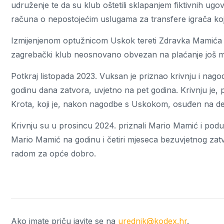
udruženje te da su klub oštetili sklapanjem fiktivnih ugo
računa o nepostojećim uslugama za transfere igrača ko
Izmijenjenom optužnicom Uskok tereti Zdravka Mamića i o
zagrebački klub neosnovano obvezan na plaćanje još mi
Potkraj listopada 2023. Vuksan je priznao krivnju i na
godinu dana zatvora, uvjetno na pet godina. Krivnju je, 
Krota, koji je, nakon nagodbe s Uskokom, osuđen na de
Krivnju su u prosincu 2024. priznali Mario Mamić i pod
Mario Mamić na godinu i četiri mjeseca bezuvjetnog zatvo
radom za opće dobro.
Ako imate priču javite se na
urednik@kodex.hr
.