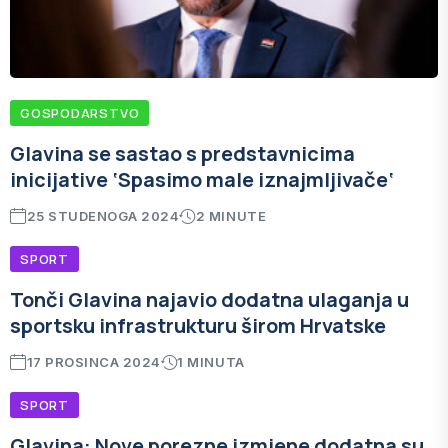
GOSPODARSTVO
Glavina se sastao s predstavnicima
inicijative ‘Spasimo male iznajmljivače‘
25 STUDENOGA 2024
2 MINUTE
SPORT
Tonči Glavina najavio dodatna ulaganja u
sportsku infrastrukturu širom Hrvatske
17 PROSINCA 2024
1 MINUTA
SPORT
Glavina: Nove porezne izmjene dodatna su