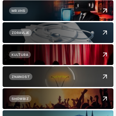
MR.VHS
ZDRAVLJE
KULTURA
ZNANOST
SHOWBIZ