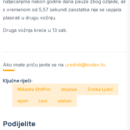
natjecanjima nakon godine dana pauze zbog ozljede, ali
s vremenom od 5,57 sekundi zaostatka nije se uspjela
plasirati u drugu vožnju.
Druga vožnja kreće u 13 sati.
Ako imate priču javite se na
urednik@kodex.hr
.
Ključne riječi:
Mikaela Shiffrin
skijanje
Zrinka Ljutić
sport
Levi
slalom
Podijelite