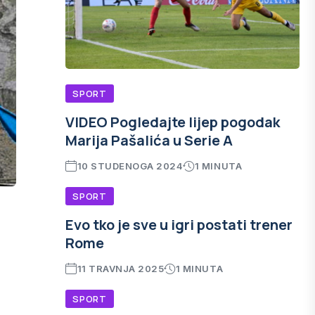
SPORT
VIDEO Pogledajte lijep pogodak
Marija Pašalića u Serie A
10 STUDENOGA 2024
1 MINUTA
SPORT
Evo tko je sve u igri postati trener
Rome
11 TRAVNJA 2025
1 MINUTA
SPORT