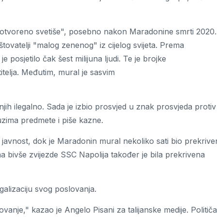
su "otvoreno svetiše", posebno nakon Maradonine smrti 2020.
 štovatelji "malog zenenog" iz cijelog svijeta. Prema
 posjetilo čak šest milijuna ljudi. Te je brojke
itelja. Međutim, mural je sasvim
njih ilegalno. Sada je izbio prosvjed u znak prosvjeda protiv
uzima predmete i piše kazne.
 javnost, dok je Maradonin mural nekoliko sati bio prekrive
a bivše zvijezde SSC Napolija također je bila prekrivena
egalizaciju svog poslovanja.
nje," kazao je Angelo Pisani za talijanske medije. Političar