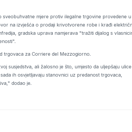
a dio sveobuhvatne mjere protiv ilegalne trgovine provedene u
vor na izvješća o prodaji krivotvorene robe i krađi električ
edija, gradska uprava namjerava "tražiti dijalog s vlasnic
enosti".
od trgovaca za Corriere del Mezzogiorno.
zvoj susjedstva, ali žalosno je što, umjesto da uljepšaju ulice
a sada ih osvjetljavaju stanovnici uz predanost trgovaca,
tiva," dodao je.