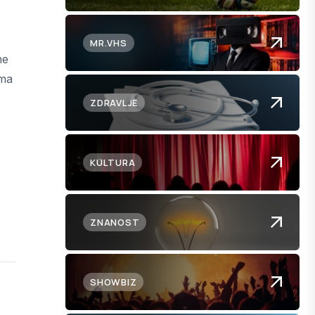
MR.VHS
ne
ima
ZDRAVLJE
KULTURA
ZNANOST
SHOWBIZ