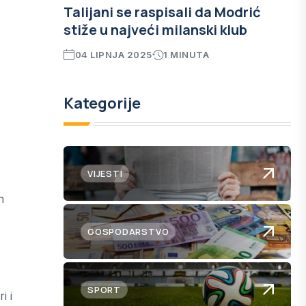
Talijani se raspisali da Modrić
stiže u najveći milanski klub
04 LIPNJA 2025
1 MINUTA
Kategorije
VIJESTI
n
GOSPODARSTVO
SPORT
i i