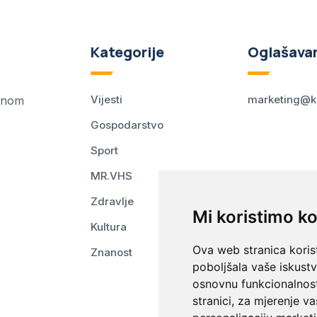
Kategorije
Oglašava
Vijesti
marketing@k
ednom
Gospodarstvo
Sport
MR.VHS
Zdravlje
Mi koristimo ko
Kultura
Ova web stranica korist
Znanost
poboljšala vaše iskust
osnovnu funkcionalnos
stranici
,
za mjerenje va