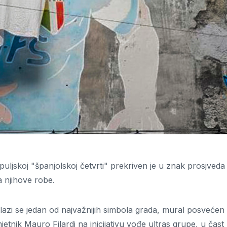
ljskoj "španjolskoj četvrti" prekriven je u znak prosjveda
 njihove robe.
lazi se jedan od najvažnijih simbola grada, mural posvećen
etnik Mauro Filardi na inicijativu vođe ultras grupe, u čast