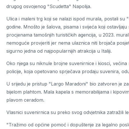
drugog osvojenog "Scudetta" Napolija.
Ulica i maleni trg koji se nalazi ispod murala, postali 
godine. Mnošto je šalova, pisama i svijeća koji ostavljaju
procjenama tamošnjih turističkih agencija, u 2023. mural je
nemoguće provjeriti jer nema ulaznica niti brojača posjet
sigurno jedna od najpopularnijih atrakcija u Italiji.
Oko njega su niknule brojne suvenirnice i kiosci, većina 
policije, koja opetovano sprječava prodaju suvenira, od
U srijedu je pristup "Largo Maradoni" bio zatvoren je za
bijelom plahtom. Mala kapela s memorabilijama i kipovim
plavom ceradom.
Vlasnici suvenirnica su preko svog odvjetnika zatražili l
"Tražimo od općine pomoć i dopuštenje za legalno poslova