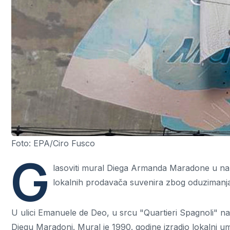
Foto: EPA/Ciro Fusco
G
lasoviti mural Diega Armanda Maradone u napu
lokalnih prodavača suvenira zbog oduzimanja
U ulici Emanuele de Deo, u srcu "Quartieri Spagnoli" na
Diegu Maradoni. Mural je 1990. godine izradio lokalni umj