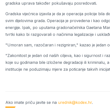
gradska uprava također pokušavaju posredovati.
Gradska vijećnica izjavila je da je operacija policije bil
svim dijelovima grada. Operacija je provedena i kao odgo
energije. Ipak, po uputama gradonačelnika Gaetana Manfr
tvrtki kako bi razgovarali o načinima legalizacije i usklađ
"Umoran sam, razočaran i rezigniran," kazao je jedan 
"Zakonitost je jedan od naših ciljeva, kao i sigurnost i ra
koje su godinama bile izložene degradaciji ili kriminalu, 
institucije ne poduzimaju mjere za poticanje takvih inicija
Ako imate priču javite se na
urednik@kodex.hr
.