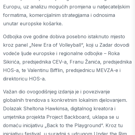
Europu, uz analizu mogućih promjena u natjecateljskim
formatima, komercijalnim strategijama i odnosima
unutar europske košarke.
Odbojka ove godine dobiva posebno istaknuto mjesto
kroz panel „New Era of Volleyball“, koji u Zadar dovodi
vodeće ljude europske i regionalne odbojke – Roka
Sikirića, predsjednika CEV-a, Franu Žanića, predsjednika
HOS-a, te Valentinu Bifflin, predsjednicu MEVZA-e i
direktoricu HOS-a.
Važan dio ovogodišnjeg izdanja je i povezivanje
globalnih trendova s konkretnim lokalnim djelovanjem.
Dolazak Sheltona Hawkinsa, digitalnog kreatora i
umjetnika projekta Project Backboard, uklapa se u
domaću inicijativu „Back to the Playground“. Kroz tu
inicijativu festival, u suradnji s udrugom Under the Rim,