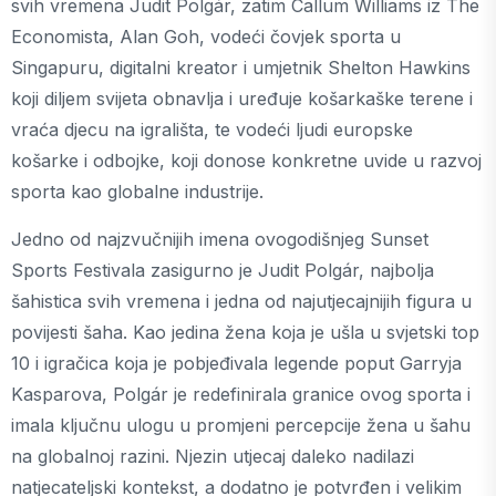
svih vremena Judit Polgár, zatim Callum Williams iz The
Economista, Alan Goh, vodeći čovjek sporta u
Singapuru, digitalni kreator i umjetnik Shelton Hawkins
koji diljem svijeta obnavlja i uređuje košarkaške terene i
vraća djecu na igrališta, te vodeći ljudi europske
košarke i odbojke, koji donose konkretne uvide u razvoj
sporta kao globalne industrije.
Jedno od najzvučnijih imena ovogodišnjeg Sunset
Sports Festivala zasigurno je Judit Polgár, najbolja
šahistica svih vremena i jedna od najutjecajnijih figura u
povijesti šaha. Kao jedina žena koja je ušla u svjetski top
10 i igračica koja je pobjeđivala legende poput Garryja
Kasparova, Polgár je redefinirala granice ovog sporta i
imala ključnu ulogu u promjeni percepcije žena u šahu
na globalnoj razini. Njezin utjecaj daleko nadilazi
natjecateljski kontekst, a dodatno je potvrđen i velikim