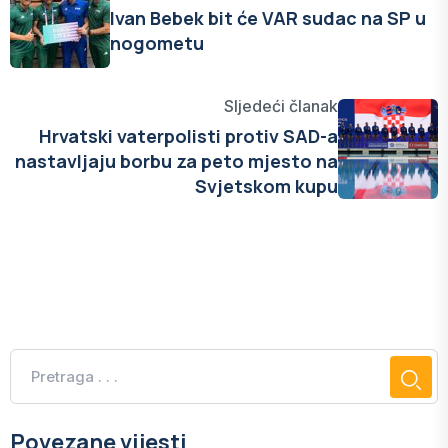
Ivan Bebek bit će VAR sudac na SP u
nogometu
Sljedeći članak
Hrvatski vaterpolisti protiv SAD-a
nastavljaju borbu za peto mjesto na
Svjetskom kupu
Povezane vijesti