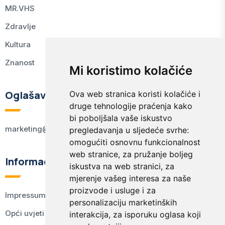
MR.VHS
Zdravlje
Kultura
Znanost
Mi koristimo kolačiće
Oglašavanje
Ova web stranica koristi kolačiće i
druge tehnologije praćenja kako
bi poboljšala vaše iskustvo
marketing@kodex.hr
pregledavanja u sljedeće svrhe:
omogućiti osnovnu funkcionalnost
web stranice
,
za pružanje boljeg
Informacije
iskustva na web stranici
,
za
mjerenje vašeg interesa za naše
proizvode i usluge i za
Impressum
personalizaciju marketinških
Opći uvjeti korištenja
interakcija
,
za isporuku oglasa koji