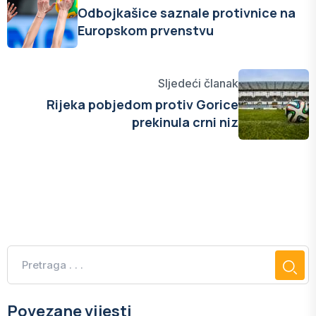
Odbojkašice saznale protivnice na
Europskom prvenstvu
Sljedeći članak
Rijeka pobjedom protiv Gorice
prekinula crni niz
Povezane vijesti