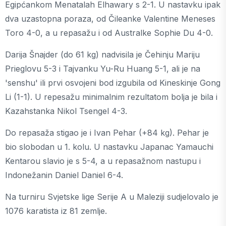
Egipćankom Menatalah Elhawary s 2-1. U nastavku ipak
dva uzastopna poraza, od Čileanke Valentine Meneses
Toro 4-0, a u repasažu i od Australke Sophie Du 4-0.
Darija Šnajder (do 61 kg) nadvisila je Čehinju Mariju
Prieglovu 5-3 i Tajvanku Yu-Ru Huang 5-1, ali je na
'senshu' ili prvi osvojeni bod izgubila od Kineskinje Gong
Li (1-1). U repesažu minimalnim rezultatom bolja je bila i
Kazahstanka Nikol Tsengel 4-3.
Do repasaža stigao je i Ivan Pehar (+84 kg). Pehar je
bio slobodan u 1. kolu. U nastavku Japanac Yamauchi
Kentarou slavio je s 5-4, a u repasažnom nastupu i
Indonežanin Daniel Daniel 6-4.
Na turniru Svjetske lige Serije A u Maleziji sudjelovalo je
1076 karatista iz 81 zemlje.