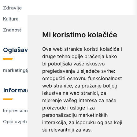
Zdravlje
Kultura
Znanost
Mi koristimo kolačiće
Oglašavanje
Ova web stranica koristi kolačiće i
druge tehnologije praćenja kako
bi poboljšala vaše iskustvo
marketing@kodex.hr
pregledavanja u sljedeće svrhe:
omogućiti osnovnu funkcionalnost
web stranice
,
za pružanje boljeg
Informacije
iskustva na web stranici
,
za
mjerenje vašeg interesa za naše
proizvode i usluge i za
Impressum
personalizaciju marketinških
Opći uvjeti korištenja
interakcija
,
za isporuku oglasa koji
su relevantniji za vas
.