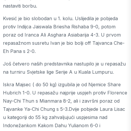
nastaviti borbu.
Kvesić je bio slobodan u 1. kolu. Uslijedila je pobjeda
protiv Indijca Jaiswala Briesha Rishaba 9-0, potom
poraz od Iranca Ali Asghara Asiabarija 4-3. U prvom
repasažnom susretu Ivan je bio bolji off Tajvanca Che-
Eh Pana s 2-0.
Još četvero naših predstavnika nastupilo je u repasažu
na turniru Svjetske lige Serije A u Kuala Lumpuru.
Iskra Majsec ( do 50 kg) izgubila je od Njemice Share
Hubrich 1-0. U repasažu najprije uspjeh protiv Florence
Nay-Chi Thun s Mianmara 8-2, ali i završni poraz od
Tajvanke Ya-Chi Chung s 5-3.Dvije pobjede Laura Lisac
u kategoriji do 55 kg zahvaljujući uspjesima nad
Indonežankom Kakom Dahu Yulianom 6-0 i