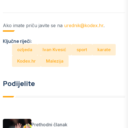
Ako imate priču javite se na
urednik@kodex.hr
.
Ključne riječi:
ozljeda
Ivan Kvesić
sport
karate
Kodex.hr
Malezija
Podijelite
Prethodni članak