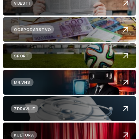
VIJESTI
GOSPODARSTVO
SPORT
MR.VHS
ZDRAVLJE
KULTURA