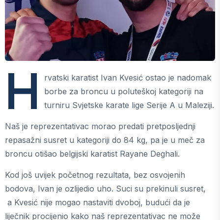
H
rvatski karatist Ivan Kvesić ostao je nadomak
borbe za broncu u poluteškoj kategoriji na
turniru Svjetske karate lige Serije A u Maleziji.
Naš je reprezentativac morao predati pretposljednji
repasažni susret u kategoriji do 84 kg, pa je u meč za
broncu otišao belgijski karatist Rayane Deghali.
Kod još uvijek početnog rezultata, bez osvojenih
bodova, Ivan je ozlijedio uho. Suci su prekinuli susret,
a Kvesić nije mogao nastaviti dvoboj, budući da je
liječnik procijenio kako naš reprezentativac ne može