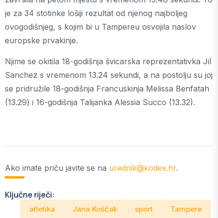
je za 34 stotinke lošiji rezultat od njenog najboljeg
ovogodišnjeg, s kojim bi u Tampereu osvojila naslov
europske prvakinje.
Njime se okitila 18-godišnja švicarska reprezentativka Jil
Sanchez s vremenom 13.24 sekundi, a na postolju su joj
se pridružile 18-godišnja Francuskinja Melissa Benfatah
(13.29) i 16-godišnja Talijanka Alessia Succo (13.32).
Ako imate priču javite se na
urednik@kodex.hr
.
Ključne riječi:
atletika
Jana Koščak
sport
Tampere