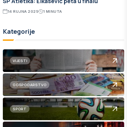
SP Atletika: Elkasević peta u finalu
14 RUJNA 2025
1 MINUTA
Kategorije
VIJESTI
GOSPODARSTVO
SPORT