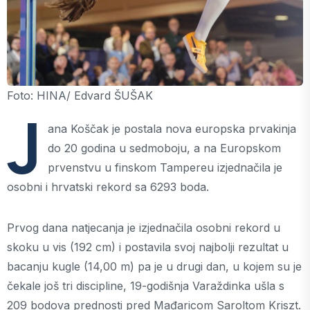
Foto: HINA/ Edvard ŠUŠAK
J
ana Koščak je postala nova europska prvakinja
do 20 godina u sedmoboju, a na Europskom
prvenstvu u finskom Tampereu izjednačila je
osobni i hrvatski rekord sa 6293 boda.
Prvog dana natjecanja je izjednačila osobni rekord u
skoku u vis (192 cm) i postavila svoj najbolji rezultat u
bacanju kugle (14,00 m) pa je u drugi dan, u kojem su je
čekale još tri discipline, 19-godišnja Varaždinka ušla s
209 bodova prednosti pred Mađaricom Saroltom Kriszt.