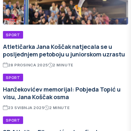
SPORT
Atletičarka Jana Koščak natjecala se u
posljednjem petoboju u juniorskom uzrastu
28 PROSINCA 2025
2 MINUTE
SPORT
Hanžekovićev memorijal: Pobjeda Topić u
visu, Jana Koščak osma
23 SVIBNJA 2025
2 MINUTE
SPORT