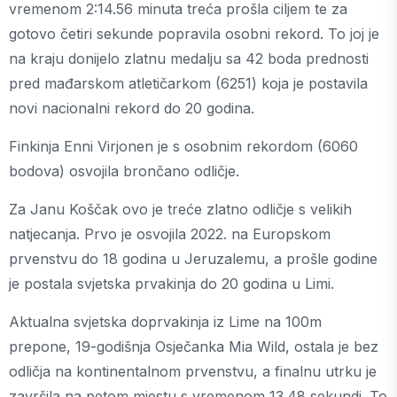
vremenom 2:14.56 minuta treća prošla ciljem te za
gotovo četiri sekunde popravila osobni rekord. To joj je
na kraju donijelo zlatnu medalju sa 42 boda prednosti
pred mađarskom atletičarkom (6251) koja je postavila
novi nacionalni rekord do 20 godina.
Finkinja Enni Virjonen je s osobnim rekordom (6060
bodova) osvojila brončano odličje.
Za Janu Koščak ovo je treće zlatno odličje s velikih
natjecanja. Prvo je osvojila 2022. na Europskom
prvenstvu do 18 godina u Jeruzalemu, a prošle godine
je postala svjetska prvakinja do 20 godina u Limi.
Aktualna svjetska doprvakinja iz Lime na 100m
prepone, 19-godišnja Osječanka Mia Wild, ostala je bez
odličja na kontinentalnom prvenstvu, a finalnu utrku je
završila na petom mjestu s vremenom 13.48 sekundi. To