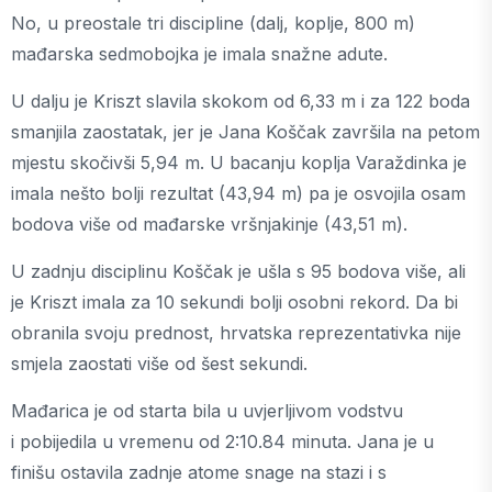
No, u preostale tri discipline (dalj, koplje, 800 m)
mađarska sedmobojka je imala snažne adute.
U dalju je Kriszt slavila skokom od 6,33 m i za 122 boda
smanjila zaostatak, jer je Jana Koščak završila na petom
mjestu skočivši 5,94 m. U bacanju koplja Varaždinka je
imala nešto bolji rezultat (43,94 m) pa je osvojila osam
bodova više od mađarske vršnjakinje (43,51 m).
U zadnju disciplinu Koščak je ušla s 95 bodova više, ali
je Kriszt imala za 10 sekundi bolji osobni rekord. Da bi
obranila svoju prednost, hrvatska reprezentativka nije
smjela zaostati više od šest sekundi.
Mađarica je od starta bila u uvjerljivom vodstvu
i pobijedila u vremenu od 2:10.84 minuta. Jana je u
finišu ostavila zadnje atome snage na stazi i s