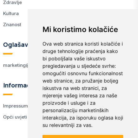
Zdravlje
Kultura
Znanost
Mi koristimo kolačiće
Oglašavanje
Ova web stranica koristi kolačiće i
druge tehnologije praćenja kako
bi poboljšala vaše iskustvo
marketing@kodex.hr
pregledavanja u sljedeće svrhe:
omogućiti osnovnu funkcionalnost
web stranice
,
za pružanje boljeg
Informacije
iskustva na web stranici
,
za
mjerenje vašeg interesa za naše
proizvode i usluge i za
Impressum
personalizaciju marketinških
Opći uvjeti korištenja
interakcija
,
za isporuku oglasa koji
su relevantniji za vas
.