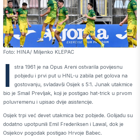
Foto: HINA/ Miljenko KLEPAC
I
stra 1961 je na Opus Areni ostvarila povijesnu
pobjedu i prvi put u HNL-u zabila pet golova na
gostovanju, svladavši Osijek s 5:1. Junak utakmice
bio je Smail Prevljak, koji je postigao hat-trick u prvom
poluvremenu i upisao dvije asistencije.
Osijek trpi već devet utakmica bez pobjede. Golijadu su
dodatno upotpunili Emil Frederiksen i Lawal, dok je
Osijekov pogodak postigao Hrvoje Babec.