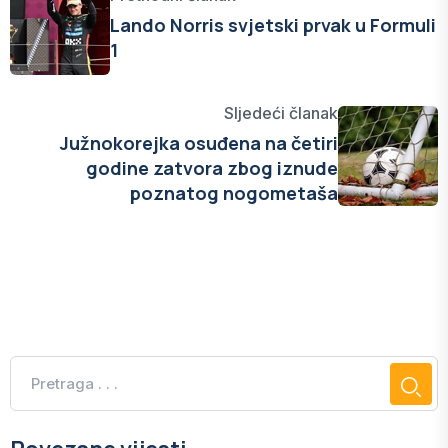
Lando Norris svjetski prvak u Formuli
1
Sljedeći članak
Južnokorejka osuđena na četiri
godine zatvora zbog iznude
poznatog nogometaša