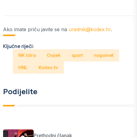
Ako imate priču javite se na
urednik@kodex.hr
.
Ključne riječi:
NK Istra
Osijek
sport
nogomet
HNL
Kodex.hr
Podijelite
Prethodni članak