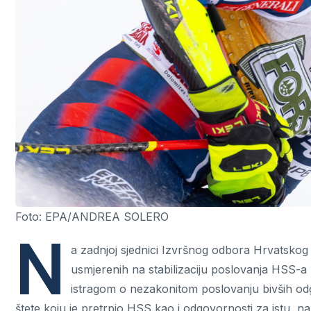
Foto: EPA/ANDREA SOLERO
N
a zadnjoj sjednici Izvršnog odbora Hrvatskog
usmjerenih na stabilizaciju poslovanja HSS-a 
istragom o nezakonitom poslovanju bivših od
štete koju je pretrpio HSS kao i odgovornosti za istu, 