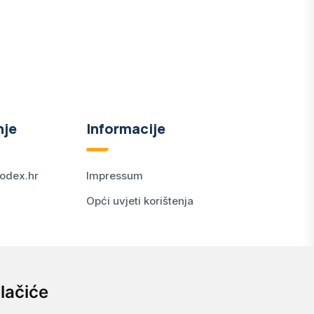
nje
Informacije
odex.hr
Impressum
Opći uvjeti korištenja
lačiće