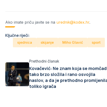
Ako imate priču javite se na
urednik@kodex.hr
.
Ključne riječi:
sjednica
skijanje
Miho Glavić
sport
Prethodni članak
Kovačević: Ne znam koja se momčad
tako brzo složila i rano osvojila
naslov, a da je prethodno promijenil
toliko igrača