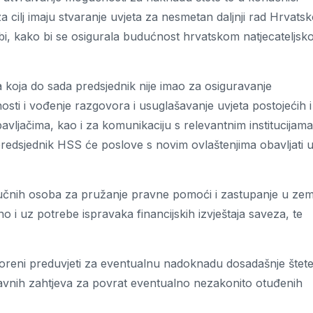
 cilj imaju stvaranje uvjeta za nesmetan daljnji rad Hrvats
bi, kako bi se osigurala budućnost hrvatskom natjecateljs
 koja do sada predsjednik nije imao za osiguravanje
osti i vođenje razgovora i usuglašavanje uvjeta postojećih i
ljačima, kao i za komunikaciju s relevantnim institucijama
 predsjednik HSS će poslove s novim ovlaštenjima obavljati 
čnih osoba za pružanje pravne pomoći i zastupanje u zemlj
 i uz potrebe ispravaka financijskih izvještaja saveza, te
stvoreni preduvjeti za eventualnu nadoknadu dosadašnje štete
vnih zahtjeva za povrat eventualno nezakonito otuđenih