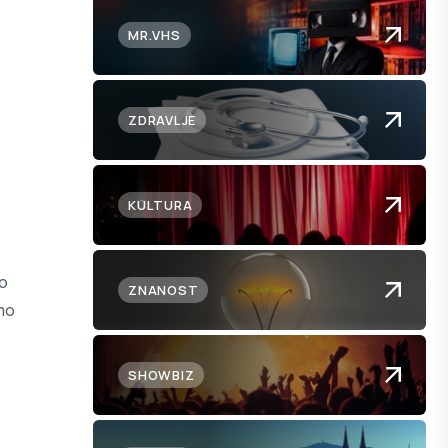
MR.VHS
ZDRAVLJE
KULTURA
ko
ZNANOST
mo
SHOWBIZ