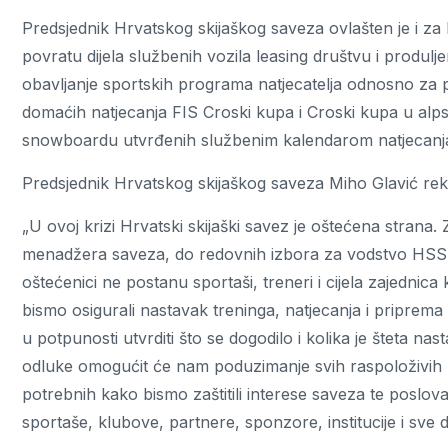
Predsjednik Hrvatskog skijaškog saveza ovlašten je i za
povratu dijela službenih vozila leasing društvu i produl
obavljanje sportskih programa natjecatelja odnosno za 
domaćih natjecanja FIS Croski kupa i Croski kupa u alps
snowboardu utvrđenih službenim kalendarom natjecanja 
Predsjednik Hrvatskog skijaškog saveza Miho Glavić rek
„U ovoj krizi Hrvatski skijaški savez je oštećena strana.
menadžera saveza, do redovnih izbora za vodstvo HSS-a 
oštećenici ne postanu sportaši, treneri i cijela zajednic
bismo osigurali nastavak treninga, natjecanja i priprema
u potpunosti utvrditi što se dogodilo i kolika je šteta nast
odluke omogućit će nam poduzimanje svih raspoloživih p
potrebnih kako bismo zaštitili interese saveza te poslov
sportaše, klubove, partnere, sponzore, institucije i sve 