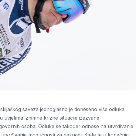
 skijaškog saveza jednoglasno je doneseno više odluka
u uvjetima iznimne krizne situacije izazvane
govornih osoba. Odluke se također odnose na utvrđivanje
na utvrđivanje mogućnosti za naknadu štete te u konačnici