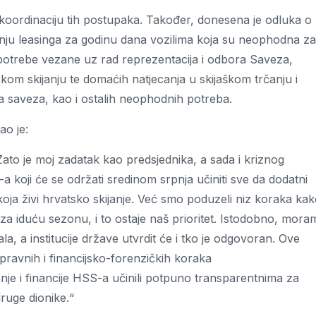
 koordinaciju tih postupaka. Također, donesena je odluka o
jenju leasinga za godinu dana vozilima koja su neophodna za
potrebe vezane uz rad reprezentacija i odbora Saveza,
kom skijanju te domaćih natjecanja u skijaškom trčanju i
saveza, kao i ostalih neophodnih potreba.
ao je:
 Zato je moj zadatak kao predsjednika, a sada i kriznog
koji će se održati sredinom srpnja učiniti sve da dodatni
a koja živi hrvatsko skijanje. Već smo poduzeli niz koraka ka
 za iduću sezonu, i to ostaje naš prioritet. Istodobno, mora
ala, a institucije države utvrdit će i tko je odgovoran. Ove
ravnih i financijsko-forenzičkih koraka
anje i financije HSS-a učinili potpuno transparentnima za
druge dionike.“