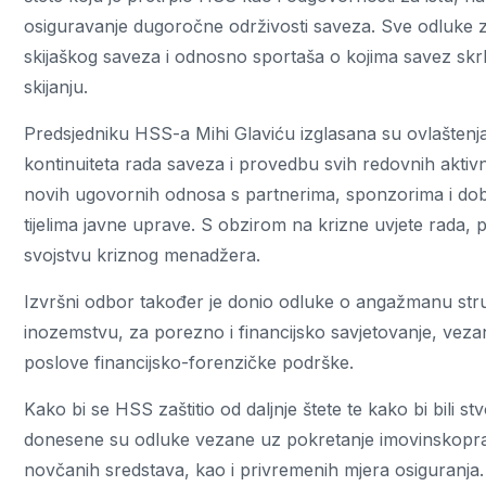
osiguravanje dugoročne održivosti saveza. Sve odluke za
skijaškog saveza i odnosno sportaša o kojima savez skr
skijanju.
Predsjedniku HSS-a Mihi Glaviću izglasana su ovlaštenja
kontinuiteta rada saveza i provedbu svih redovnih aktivn
novih ugovornih odnosa s partnerima, sponzorima i dobav
tijelima javne uprave. S obzirom na krizne uvjete rada,
svojstvu kriznog menadžera.
Izvršni odbor također je donio odluke o angažmanu stru
inozemstvu, za porezno i financijsko savjetovanje, vezano
poslove financijsko-forenzičke podrške.
Kako bi se HSS zaštitio od daljnje štete te kako bi bili 
donesene su odluke vezane uz pokretanje imovinskopra
novčanih sredstava, kao i privremenih mjera osiguranja.