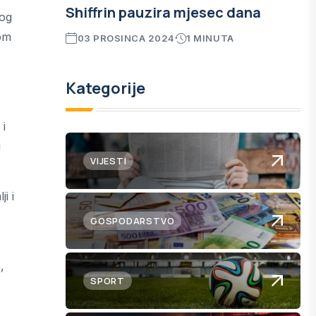
Shiffrin pauzira mjesec dana
kog
kom
03 PROSINCA 2024
1 MINUTA
Kategorije
 i
u
VIJESTI
i i
GOSPODARSTVO
,
SPORT