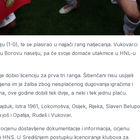
 (1-0), te se plasirao u najjači rang natjecanja. Vukovarci
nu u Borovu naselju, pa će svoje domaće utakmice u HNL-u
ije dobio licenciju za prva tri ranga. Šibenčani nisu uspjeli
bijena im je žalba zbog neisplaćenog dugovanja igračima i
 ove godine dobili tek dvije, a neki i tek jednu plaću.
jduk, Istra 1961, Lokomotiva, Osijek, Rijeka, Slaven Belupo
 još i Opatija, Rudeš i Vukovar.
ocjenu dostavljene dokumentacije i informacija, ocjenu
bova HNS. U Središnjem postupku licenciranja klubova za