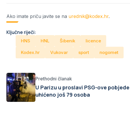
Ako imate priču javite se na
urednik@kodex.hr
.
Ključne riječi:
HNS
HNL
Šibenik
licence
Kodex.hr
Vukovar
sport
nogomet
Prethodni članak
U Parizu u proslavi PSG-ove pobjede
uhićeno još 79 osoba