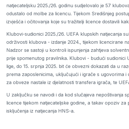
natjecateljsku 2025./26. godinu sudjelovalo je 57 klubov
odustalo od molbe za licencu. Tijekom Središnjeg postu
izvješća i očitovanja koje su tražitelji licence dostavili k
Klubovi-sudionici 2025./26. UEFA klupskih natjecanja su
održivosti klubova - izdanje 2024., tijekom licencirane n
Nadzor se sastoji u kontroli ispunjenja zahtjeva solventnost
prije spomenutog pravilnika. Klubovi - budući sudionic
lige, do 15. srpnja 2025. bit će obvezni dokazati da u ra
prema zaposlenicima, uključujući i igrače s ugovorima i 
za obveze nastale iz djelatnosti transfera igrača, te UEF
U zaključku se navodi i da kod slučajeva nepoštivanja 
licence tijekom natjecateljske godine, a takav opoziv za p
isključenja iz natjecanja HNS-a.