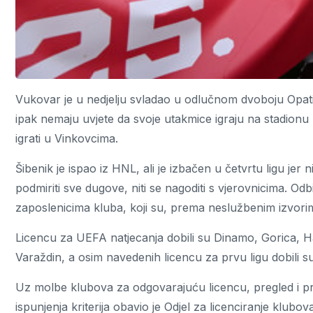
Vukovar je u nedjelju svladao u odlučnom dvoboju Opatiju
ipak nemaju uvjete da svoje utakmice igraju na stadio
igrati u Vinkovcima.
Šibenik je ispao iz HNL, ali je izbačen u četvrtu ligu jer n
podmiriti sve dugove, niti se nagoditi s vjerovnicima. Od
zaposlenicima kluba, koji su, prema neslužbenim izvorima,
Licencu za UEFA natjecanja dobili su Dinamo, Gorica, Ha
Varaždin, a osim navedenih licencu za prvu ligu dobili su
Uz molbe klubova za odgovarajuću licencu, pregled i pr
ispunjenja kriterija obavio je Odjel za licenciranje klu