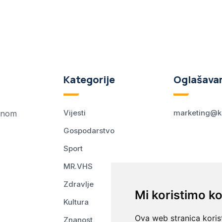
Kategorije
Oglašava
Vijesti
marketing@k
ednom
Gospodarstvo
Sport
MR.VHS
Zdravlje
Mi koristimo ko
Kultura
Ova web stranica korist
Znanost