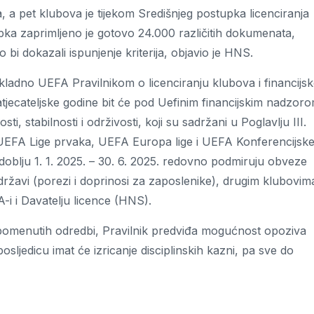
a, a pet klubova je tijekom Središnjeg postupka licenciranja
pka zaprimljeno je gotovo 24.000 različitih dokumenata,
ako bi dokazali ispunjenje kriterija, objavio je HNS.
kladno UEFA Pravilnikom o licenciranju klubova i financijsk
atjecateljske godine bit će pod Uefinim financijskim nadzoro
i, stabilnosti i održivosti, koji su sadržani u Poglavlju III.
i UEFA Lige prvaka, UEFA Europa lige i UEFA Konferencijsk
zdoblju 1. 1. 2025. – 30. 6. 2025. redovno podmiruju obveze
državi (porezi i doprinosi za zaposlenike), drugim klubovim
A-i i Davatelju licence (HNS).
spomenutih odredbi, Pravilnik predviđa mogućnost opoziva
osljedicu imat će izricanje disciplinskih kazni, pa sve do