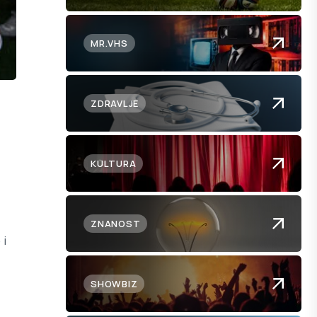
MR.VHS
ZDRAVLJE
KULTURA
ZNANOST
 i
SHOWBIZ