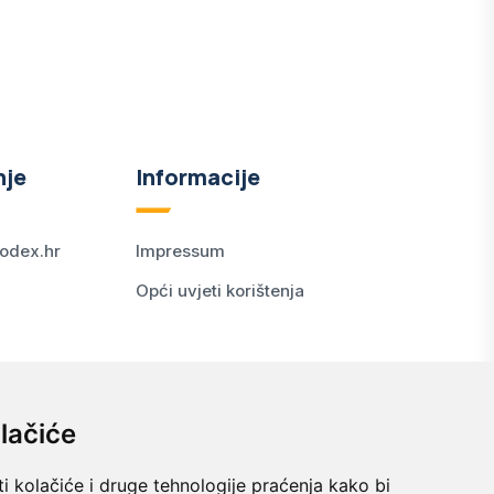
nje
Informacije
odex.hr
Impressum
Opći uvjeti korištenja
lačiće
i kolačiće i druge tehnologije praćenja kako bi