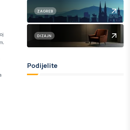
ZAGREB
oj
DIZAJN
m.
e
Podijelite
a