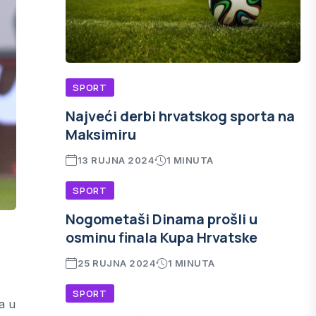
SPORT
Najveći derbi hrvatskog sporta na
Maksimiru
13 RUJNA 2024
1 MINUTA
SPORT
Nogometaši Dinama prošli u
osminu finala Kupa Hrvatske
25 RUJNA 2024
1 MINUTA
SPORT
a u