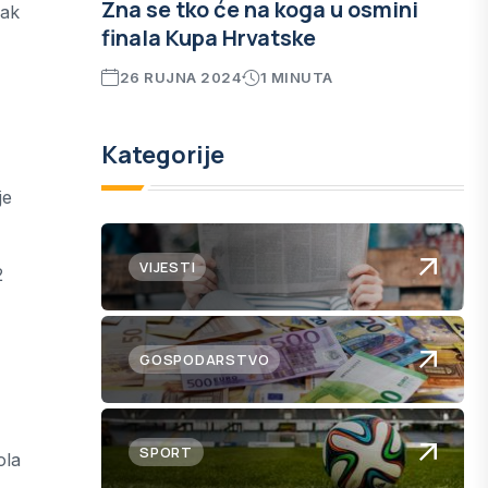
Zna se tko će na koga u osmini
žak
finala Kupa Hrvatske
26 RUJNA 2024
1 MINUTA
Kategorije
je
VIJESTI
2
GOSPODARSTVO
SPORT
ola