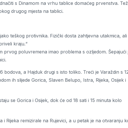
zjednačiti s Dinamom na vrhu tablice domaćeg prvenstva. Te
okog drugog mjesta na tablici.
ako teškog protivnika. Fizički dosta zahtjevna utakmica, ali
riveli kraju.“
om prvog poluvremena imao problema s ozljedom. Šepajući 
ci.
16 bodova, a Hajduk drugi s isto toliko. Treći je Varaždin s 1
om ih slijede Gorica, Slaven Belupo, Istra, Rijeka, Osijek i
ju se Gorica i Osijek, dok će od 18 sati i 15 minuta kolo
i Rijeka remizirale na Rujevici, a u petak je na otvaranju k