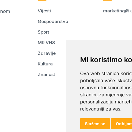
Vijesti
marketing@k
ednom
Gospodarstvo
Sport
MR.VHS
Zdravlje
Mi koristimo ko
Kultura
Ova web stranica korist
Znanost
poboljšala vaše iskust
osnovnu funkcionalnos
stranici
,
za mjerenje va
personalizaciju marketi
relevantniji za vas
.
Slažem se
Odbija