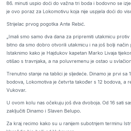
86. minuti uspio doći do važna tri boda i bodovno se i
je ovo poraz za Lokomotivu koja nije uspjela doći do vis
Strijelac prvog pogotka Ante Rebić.
„Imali smo samo dva dana za pripremiti utakmicu protiv j
bitno da smo dobro otvorili utakmicu i na još bolji način p
Istaknimo kako je Hajdukov kapetan Marko Livaja tijek
otišao s travnjaka, a na poluvremenu je ostao u svlačioni
Trenutno stanje na tablici je sljedeće. Dinamo je prvi sa 
bodova, Lokomotiva je četvrta također s 12 bodova, a red
Vukovar.
U ovom kolu nas očekuju još dva dvoboja. Od 16 sati sasta
zaključiti Dinamo i Slaven Belupo.
Za kraj recimo kako su u ranijem subotnjem terminu Istra 