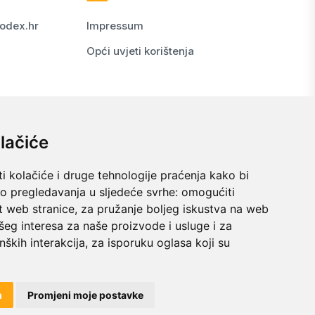
odex.hr
Impressum
Opći uvjeti korištenja
lačiće
i kolačiće i druge tehnologije praćenja kako bi
vo pregledavanja u sljedeće svrhe:
omogućiti
t web stranice
,
za pružanje boljeg iskustva na web
šeg interesa za naše proizvode i usluge i za
nških interakcija
,
za isporuku oglasa koji su
© 2024 kodex.hr
m
Promjeni moje postavke