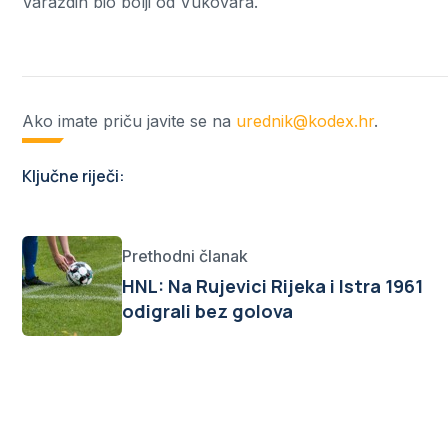
Varaždin bio bolji od Vukovara.
Ako imate priču javite se na
urednik@kodex.hr
.
Ključne riječi:
Prethodni članak
HNL: Na Rujevici Rijeka i Istra 1961
odigrali bez golova