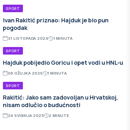
SPORT
Ivan Rakitić priznao: Hajduk je bio pun
pogodak
31 LISTOPADA 2024
1 MINUTA
SPORT
Hajduk pobijedio Goricu i opet vodi u HNL-u
09 OŽUJKA 2025
1 MINUTA
SPORT
Rakitić: Jako sam zadovoljan u Hrvatskoj,
nisam odlučio o budućnosti
24 SVIBNJA 2025
2 MINUTE