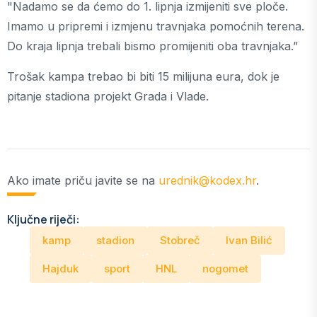
"Nadamo se da ćemo do 1. lipnja izmijeniti sve ploče.
Imamo u pripremi i izmjenu travnjaka pomoćnih terena.
Do kraja lipnja trebali bismo promijeniti oba travnjaka.”
Trošak kampa trebao bi biti 15 milijuna eura, dok je
pitanje stadiona projekt Grada i Vlade.
Ako imate priču javite se na
urednik@kodex.hr
.
Ključne riječi:
kamp
stadion
Stobreč
Ivan Bilić
Hajduk
sport
HNL
nogomet