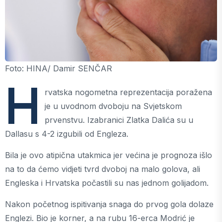
Foto: HINA/ Damir SENČAR
H
rvatska nogometna reprezentacija poražena
je u uvodnom dvoboju na Svjetskom
prvenstvu. Izabranici Zlatka Dalića su u
Dallasu s 4-2 izgubili od Engleza.
Bila je ovo atipična utakmica jer većina je prognoza išlo
na to da ćemo vidjeti tvrd dvoboj na malo golova, ali
Engleska i Hrvatska počastili su nas jednom golijadom.
Nakon početnog ispitivanja snaga do prvog gola dolaze
Englezi. Bio je korner, a na rubu 16-erca Modrić je