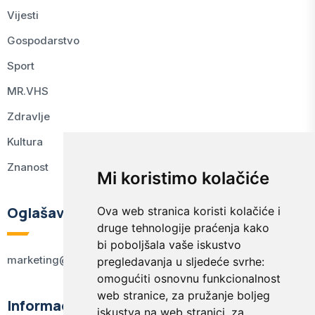
Vijesti
Gospodarstvo
Sport
MR.VHS
Zdravlje
Kultura
Znanost
Mi koristimo kolačiće
Oglašavanje
Ova web stranica koristi kolačiće i
druge tehnologije praćenja kako
bi poboljšala vaše iskustvo
marketing@kodex.hr
pregledavanja u sljedeće svrhe:
omogućiti osnovnu funkcionalnost
web stranice
,
za pružanje boljeg
Informacije
iskustva na web stranici
,
za