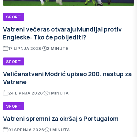
SPORT
Vatreni večeras otvaraju Mundijal protiv
Engleske: Tko će pobijediti?
17 LIPNJA 2026
2 MINUTE
SPORT
Veličanstveni Modrić upisao 200. nastup za
Vatrene
24 LIPNJA 2026
1 MINUTA
SPORT
Vatreni spremni za okršaj s Portugalom
01 SRPNJA 2026
1 MINUTA