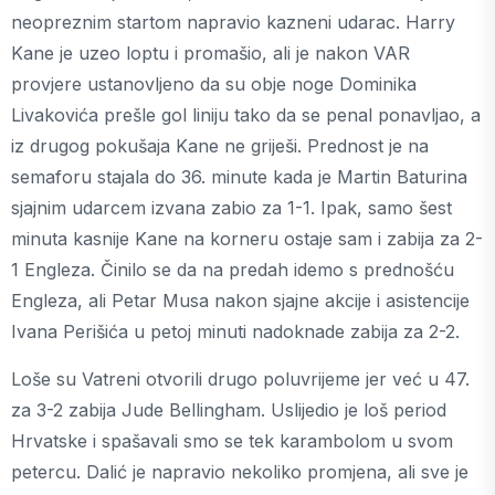
neopreznim startom napravio kazneni udarac. Harry
Kane je uzeo loptu i promašio, ali je nakon VAR
provjere ustanovljeno da su obje noge Dominika
Livakovića prešle gol liniju tako da se penal ponavljao, a
iz drugog pokušaja Kane ne griješi. Prednost je na
semaforu stajala do 36. minute kada je Martin Baturina
sjajnim udarcem izvana zabio za 1-1. Ipak, samo šest
minuta kasnije Kane na korneru ostaje sam i zabija za 2-
1 Engleza. Činilo se da na predah idemo s prednošću
Engleza, ali Petar Musa nakon sjajne akcije i asistencije
Ivana Perišića u petoj minuti nadoknade zabija za 2-2.
Loše su Vatreni otvorili drugo poluvrijeme jer već u 47.
za 3-2 zabija Jude Bellingham. Uslijedio je loš period
Hrvatske i spašavali smo se tek karambolom u svom
petercu. Dalić je napravio nekoliko promjena, ali sve je