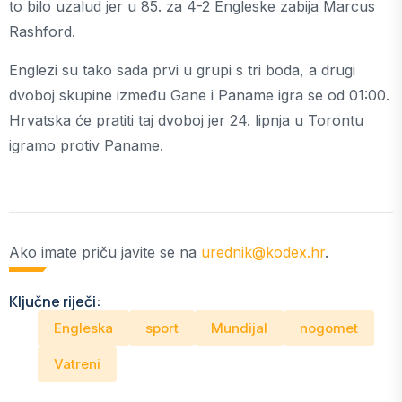
to bilo uzalud jer u 85. za 4-2 Engleske zabija Marcus
Rashford.
Englezi su tako sada prvi u grupi s tri boda, a drugi
dvoboj skupine između Gane i Paname igra se od 01:00.
Hrvatska će pratiti taj dvoboj jer 24. lipnja u Torontu
igramo protiv Paname.
Ako imate priču javite se na
urednik@kodex.hr
.
Ključne riječi:
Engleska
sport
Mundijal
nogomet
Vatreni