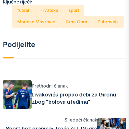
Ključne riječi:
futsal
Hrvatska
sport
Marinko Mavrović
Crna Gora
Dubrovnik
Podijelite
Prethodni članak
Livakoviću propao debi za Gironu
zbog "bolova u leđima"
Sljedeći članak
Sport bez granica: Treće ALL IN igre