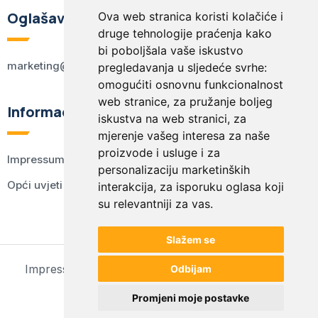
Oglašavanje
Ova web stranica koristi kolačiće i
druge tehnologije praćenja kako
bi poboljšala vaše iskustvo
marketing@kodex.hr
pregledavanja u sljedeće svrhe:
omogućiti osnovnu funkcionalnost
web stranice
,
za pružanje boljeg
Informacije
iskustva na web stranici
,
za
mjerenje vašeg interesa za naše
proizvode i usluge i za
Impressum
personalizaciju marketinških
Opći uvjeti korištenja
interakcija
,
za isporuku oglasa koji
su relevantniji za vas
.
Slažem se
Impressum
Opći uvjeti korištenja
Postavke kolačića
Odbijam
© 2024 kodex.hr
Promjeni moje postavke