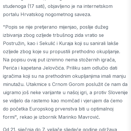
studenoga (17 sati), objavljeno je na internetskom
portalu Hrvatskog nogometnog saveza.
"Popis se nije pretjerano mijenjao, poslije dužeg
izbivanja zbog ozljede trbušnog zida vratio se
Postružin, kao i Sekulić i Kuraja koji su sanirali lakše
ozljede zbog koje su propustili prethodno okupljanje.
Na popisu ovaj put iznimno nema stožernih igrača,
Perića i kapetana Jelovčića. Priliku sam odlučio dati
igračima koji su na prethodnim okupljanjima imali manju
minutažu. Utakmice s Crnom Gorom poslužit će nam da
uigramo još neke varijante u našoj igri, a protiv Slovenije
se vidjelo da rastemo kao momčad i vjerujem da ćemo
do početka Europskog prvenstva biti u optimalnoj
formi", rekao je izbornik Marinko Mavrović.
Od 21. siječnja do 7. veljače sljedeće godine održava