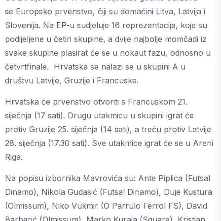
se Europsko prvenstvo, čiji su domaćini Litva, Latvija i
Slovenija. Na EP-u sudjeluje 16 reprezentacija, koje su
podijeljene u četiri skupine, a dvije najbolje momčadi iz
svake skupine plasirat će se u nokaut fazu, odnosno u
četvrtfinale. Hrvatska se nalazi se u skupini A u
društvu Latvije, Gruzije i Francuske.
Hrvatska će prvenstvo otvoriti s Francuskom 21.
siječnja (17 sati). Drugu utakmicu u skupini igrat će
protiv Gruzije 25. siječnja (14 sati), a treću protiv Latvije
28. siječnja (17.30 sati). Sve utakmice igrat će se u Areni
Riga.
Na popisu izbornika Mavrovića su: Ante Piplica (Futsal
Dinamo), Nikola Gudasić (Futsal Dinamo), Duje Kustura
(Olmissum), Niko Vukmir (O Parrulo Ferrol FS), David
Barbarić (Olmissum), Marko Kuraja (Square), Kristian