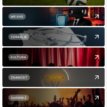
MR.VHS
ZDRAVLJE
KULTURA
ZNANOST
SHOWBIZ