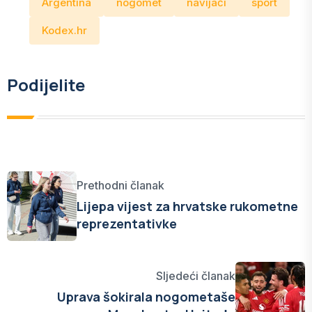
Argentina
nogomet
navijači
sport
Kodex.hr
Podijelite
Prethodni članak
Lijepa vijest za hrvatske rukometne
reprezentativke
Sljedeći članak
Uprava šokirala nogometaše