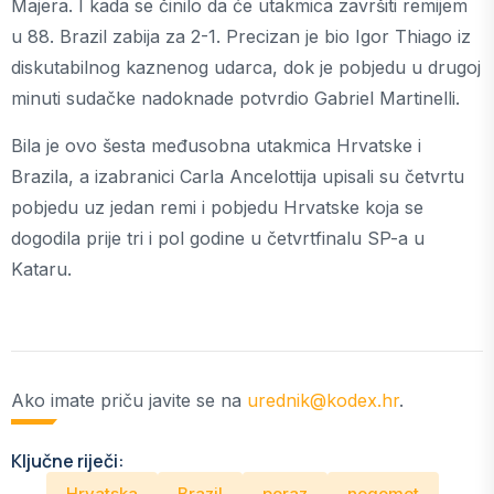
Majera. I kada se činilo da će utakmica završiti remijem
u 88. Brazil zabija za 2-1. Precizan je bio Igor Thiago iz
diskutabilnog kaznenog udarca, dok je pobjedu u drugoj
minuti sudačke nadoknade potvrdio Gabriel Martinelli.
Bila je ovo šesta međusobna utakmica Hrvatske i
Brazila, a izabranici Carla Ancelottija upisali su četvrtu
pobjedu uz jedan remi i pobjedu Hrvatske koja se
dogodila prije tri i pol godine u četvrtfinalu SP-a u
Kataru.
Ako imate priču javite se na
urednik@kodex.hr
.
Ključne riječi:
Hrvatska
Brazil
poraz
nogomet