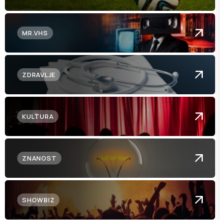
MR.VHS
ZDRAVLJE
KULTURA
ZNANOST
SHOWBIZ