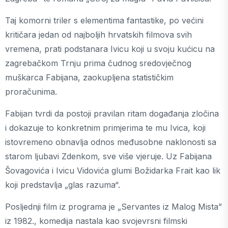
Taj komorni triler s elementima fantastike, po većini
kritičara jedan od najboljih hrvatskih filmova svih
vremena, prati podstanara Ivicu koji u svoju kućicu na
zagrebačkom Trnju prima čudnog sredovječnog
muškarca Fabijana, zaokupljena statističkim
proračunima.
Fabijan tvrdi da postoji pravilan ritam događanja zločina
i dokazuje to konkretnim primjerima te mu Ivica, koji
istovremeno obnavlja odnos međusobne naklonosti sa
starom ljubavi Zdenkom, sve više vjeruje. Uz Fabijana
Šovagovića i Ivicu Vidovića glumi Božidarka Frait kao lik
koji predstavlja „glas razuma“.
Posljednji film iz programa je „Servantes iz Malog Mista”
iz 1982., komedija nastala kao svojevrsni filmski