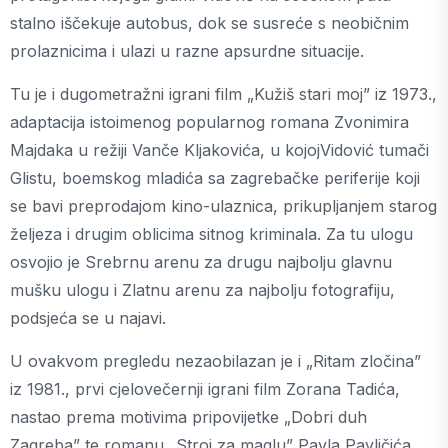
stalno iščekuje autobus, dok se susreće s neobičnim
prolaznicima i ulazi u razne apsurdne situacije.
Tu je i dugometražni igrani film „Kužiš stari moj” iz 1973.,
adaptacija istoimenog popularnog romana Zvonimira
Majdaka u režiji Vanče Kljakovića, u kojojVidović tumači
Glistu, boemskog mladića sa zagrebačke periferije koji
se bavi preprodajom kino-ulaznica, prikupljanjem starog
željeza i drugim oblicima sitnog kriminala. Za tu ulogu
osvojio je Srebrnu arenu za drugu najbolju glavnu
mušku ulogu i Zlatnu arenu za najbolju fotografiju,
podsjeća se u najavi.
U ovakvom pregledu nezaobilazan je i „Ritam zločina”
iz 1981., prvi cjelovečernji igrani film Zorana Tadića,
nastao prema motivima pripovijetke „Dobri duh
Zagreba” te romanu „Stroj za maglu” Pavla Pavličića.