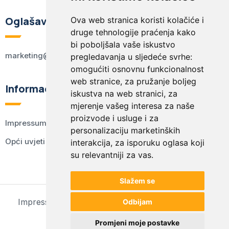
Oglašavanje
Ova web stranica koristi kolačiće i
druge tehnologije praćenja kako
bi poboljšala vaše iskustvo
marketing@kodex.hr
pregledavanja u sljedeće svrhe:
omogućiti osnovnu funkcionalnost
web stranice
,
za pružanje boljeg
Informacije
iskustva na web stranici
,
za
mjerenje vašeg interesa za naše
proizvode i usluge i za
Impressum
personalizaciju marketinških
Opći uvjeti korištenja
interakcija
,
za isporuku oglasa koji
su relevantniji za vas
.
Slažem se
Impressum
Opći uvjeti korištenja
Postavke kolačića
Odbijam
© 2024 kodex.hr
Promjeni moje postavke