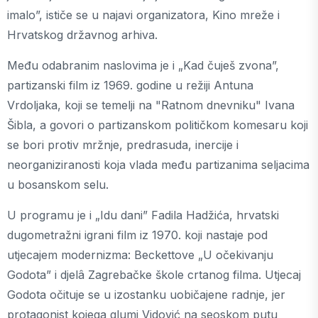
imalo”, ističe se u najavi organizatora, Kino mreže i
Hrvatskog državnog arhiva.
Među odabranim naslovima je i „Kad čuješ zvona”,
partizanski film iz 1969. godine u režiji Antuna
Vrdoljaka, koji se temelji na "Ratnom dnevniku" Ivana
Šibla, a govori o partizanskom političkom komesaru koji
se bori protiv mržnje, predrasuda, inercije i
neorganiziranosti koja vlada među partizanima seljacima
u bosanskom selu.
U programu je i „Idu dani” Fadila Hadžića, hrvatski
dugometražni igrani film iz 1970. koji nastaje pod
utjecajem modernizma: Beckettove „U očekivanju
Godota” i djelâ Zagrebačke škole crtanog filma. Utjecaj
Godota očituje se u izostanku uobičajene radnje, jer
protagonist kojega glumi Vidović na seoskom putu