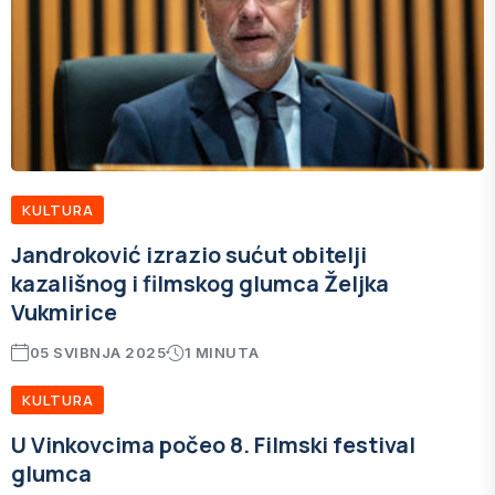
KULTURA
Jandroković izrazio sućut obitelji
kazališnog i filmskog glumca Željka
Vukmirice
05 SVIBNJA 2025
1 MINUTA
KULTURA
U Vinkovcima počeo 8. Filmski festival
glumca