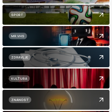
SPORT
MR.VHS
ZDRAVLJE
KULTURA
ZNANOST