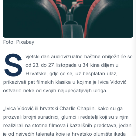
Foto: Pixabay
S
vjetski dan audiovizualne baštine obilježit će se
od 23. do 27. listopada u 34 kina diljem u
Hrvatske, gdje će se, uz besplatan ulaz,
prikazivati pet filmskih klasika u kojima je Ivica Vidović
ostvario neke od svojih najupečatljivijih uloga.
„Ivica Vidović ili hrvatski Charlie Chaplin, kako su ga
prozvali brojni suradnici, glumci i redatelji koji su s njim
realizirali na stotine filmova i kazališnih predstava, jedan
je od najvećih talenata koje je hrvatsko glumište ikada