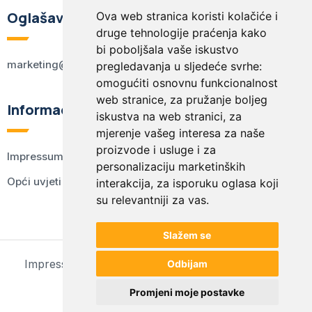
Oglašavanje
Ova web stranica koristi kolačiće i
druge tehnologije praćenja kako
bi poboljšala vaše iskustvo
marketing@kodex.hr
pregledavanja u sljedeće svrhe:
omogućiti osnovnu funkcionalnost
web stranice
,
za pružanje boljeg
Informacije
iskustva na web stranici
,
za
mjerenje vašeg interesa za naše
proizvode i usluge i za
Impressum
personalizaciju marketinških
Opći uvjeti korištenja
interakcija
,
za isporuku oglasa koji
su relevantniji za vas
.
Slažem se
Impressum
Opći uvjeti korištenja
Postavke kolačića
Odbijam
© 2024 kodex.hr
Promjeni moje postavke