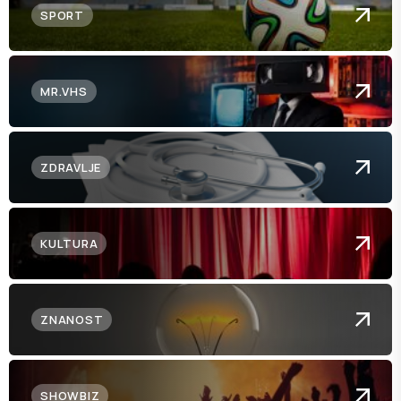
SPORT
MR.VHS
ZDRAVLJE
KULTURA
ZNANOST
SHOWBIZ