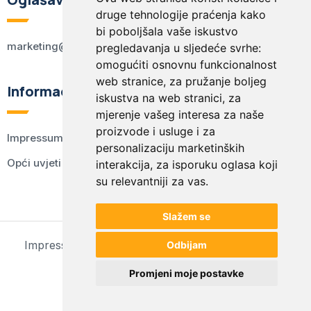
druge tehnologije praćenja kako
bi poboljšala vaše iskustvo
marketing@kodex.hr
pregledavanja u sljedeće svrhe:
omogućiti osnovnu funkcionalnost
web stranice
,
za pružanje boljeg
Informacije
iskustva na web stranici
,
za
mjerenje vašeg interesa za naše
proizvode i usluge i za
Impressum
personalizaciju marketinških
Opći uvjeti korištenja
interakcija
,
za isporuku oglasa koji
su relevantniji za vas
.
Slažem se
Impressum
Opći uvjeti korištenja
Postavke kolačića
Odbijam
© 2024 kodex.hr
Promjeni moje postavke