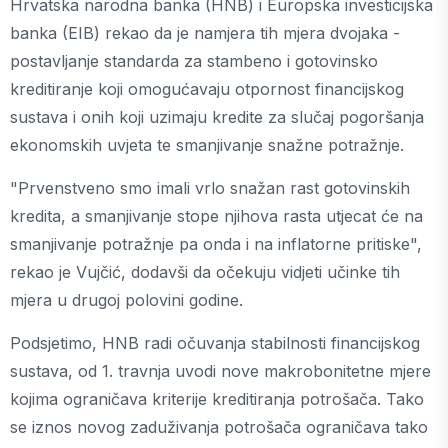
Hrvatska narodna banka (HNB) i Europska investicijska
banka (EIB) rekao da je namjera tih mjera dvojaka -
postavljanje standarda za stambeno i gotovinsko
kreditiranje koji omogućavaju otpornost financijskog
sustava i onih koji uzimaju kredite za slučaj pogoršanja
ekonomskih uvjeta te smanjivanje snažne potražnje.
"Prvenstveno smo imali vrlo snažan rast gotovinskih
kredita, a smanjivanje stope njihova rasta utjecat će na
smanjivanje potražnje pa onda i na inflatorne pritiske",
rekao je Vujčić, dodavši da očekuju vidjeti učinke tih
mjera u drugoj polovini godine.
Podsjetimo, HNB radi očuvanja stabilnosti financijskog
sustava, od 1. travnja uvodi nove makrobonitetne mjere
kojima ograničava kriterije kreditiranja potrošača. Tako
se iznos novog zaduživanja potrošača ograničava tako