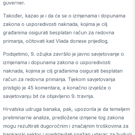
guverner.
Također, kazao je i da će se o izmjenama i dopunama
zakona o usporedivosti naknada, kojima je cilj
građanima osigurati besplatan račun za redovna
primanja, očitovati kad Vlada donese prijedlog.
Podsjetimo, 9. ožujka završilo je javno savjetovanje o
izmjenama i dopunama zakona o usporedivosti
naknada, kojima je cilj građanima osigurati besplatan
račun za redovna primanja. Tijekom savjetovanja
pristiglo je 45 komentara, a konačno izvješće o
savjetovanju bit će objavljeno 9. travnja.
Hrvatska udruga banaka, pak, upozorila je da temeljem
preliminarne analize, predložene izmjene tog zakona
mogu rezultirati dugoročnim i značajnim troškovima za
bankarski sektor i predstavljati snažan udarac za budući