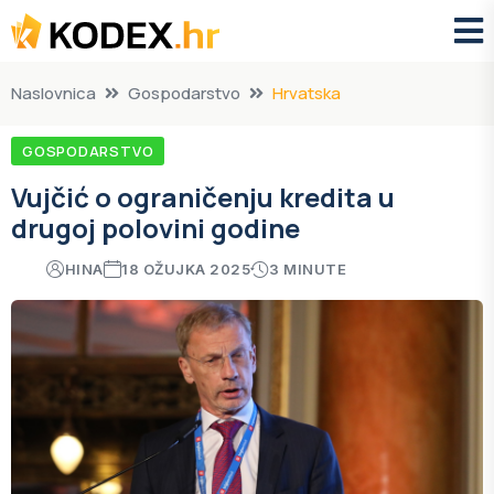
Naslovnica
Gospodarstvo
Hrvatska
GOSPODARSTVO
Vujčić o ograničenju kredita u
drugoj polovini godine
HINA
18 OŽUJKA 2025
3 MINUTE