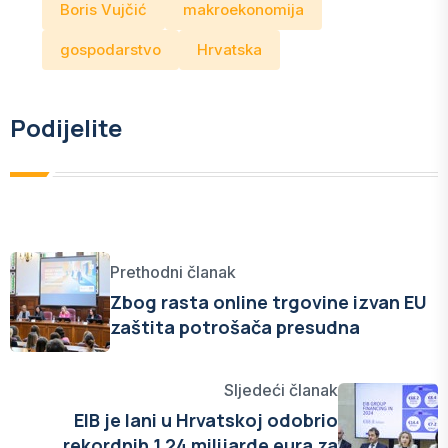
Boris Vujčić
makroekonomija
gospodarstvo
Hrvatska
Podijelite
Prethodni članak
Zbog rasta online trgovine izvan EU
zaštita potrošača presudna
Sljedeći članak
EIB je lani u Hrvatskoj odobrio
rekordnih 1,24 milijarde eura za