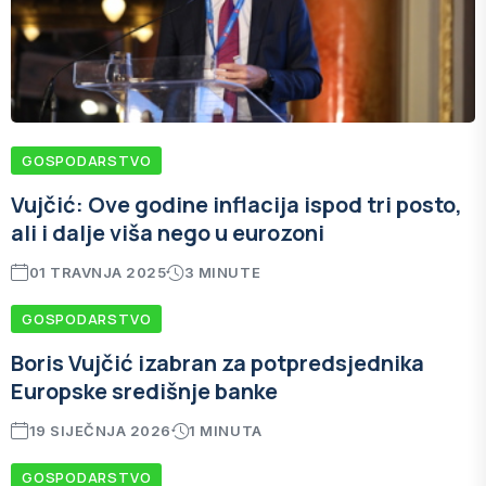
GOSPODARSTVO
Vujčić: Ove godine inflacija ispod tri posto,
ali i dalje viša nego u eurozoni
01 TRAVNJA 2025
3 MINUTE
GOSPODARSTVO
Boris Vujčić izabran za potpredsjednika
Europske središnje banke
19 SIJEČNJA 2026
1 MINUTA
GOSPODARSTVO