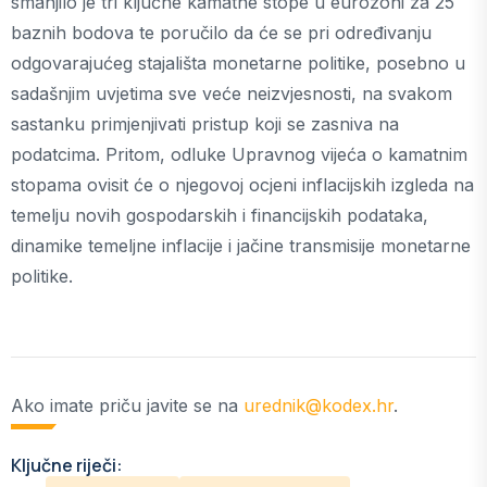
smanjilo je tri ključne kamatne stope u eurozoni za 25
baznih bodova te poručilo da će se pri određivanju
odgovarajućeg stajališta monetarne politike, posebno u
sadašnjim uvjetima sve veće neizvjesnosti, na svakom
sastanku primjenjivati pristup koji se zasniva na
podatcima. Pritom, odluke Upravnog vijeća o kamatnim
stopama ovisit će o njegovoj ocjeni inflacijskih izgleda na
temelju novih gospodarskih i financijskih podataka,
dinamike temeljne inflacije i jačine transmisije monetarne
politike.
Ako imate priču javite se na
urednik@kodex.hr
.
Ključne riječi: