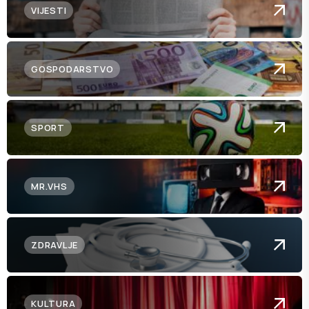
VIJESTI
GOSPODARSTVO
SPORT
MR.VHS
ZDRAVLJE
KULTURA