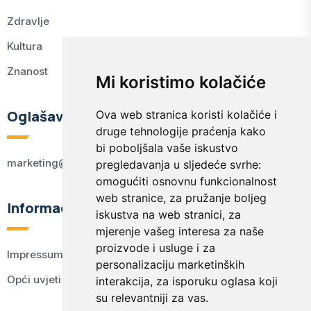
Zdravlje
Kultura
Znanost
Mi koristimo kolačiće
Oglašavanje
Ova web stranica koristi kolačiće i
druge tehnologije praćenja kako
bi poboljšala vaše iskustvo
marketing@kodex.hr
pregledavanja u sljedeće svrhe:
omogućiti osnovnu funkcionalnost
web stranice
,
za pružanje boljeg
Informacije
iskustva na web stranici
,
za
mjerenje vašeg interesa za naše
proizvode i usluge i za
Impressum
personalizaciju marketinških
Opći uvjeti korištenja
interakcija
,
za isporuku oglasa koji
su relevantniji za vas
.