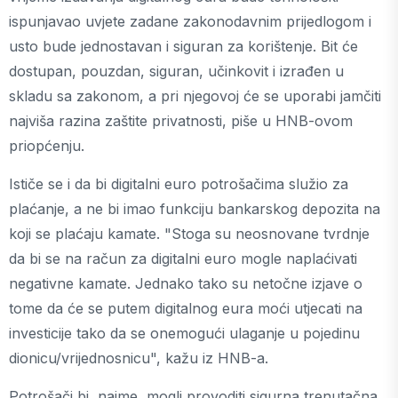
ispunjavao uvjete zadane zakonodavnim prijedlogom i
usto bude jednostavan i siguran za korištenje. Bit će
dostupan, pouzdan, siguran, učinkovit i izrađen u
skladu sa zakonom, a pri njegovoj će se uporabi jamčiti
najviša razina zaštite privatnosti, piše u HNB-ovom
priopćenju.
Ističe se i da bi digitalni euro potrošačima služio za
plaćanje, a ne bi imao funkciju bankarskog depozita na
koji se plaćaju kamate. "Stoga su neosnovane tvrdnje
da bi se na račun za digitalni euro mogle naplaćivati
negativne kamate. Jednako tako su netočne izjave o
tome da će se putem digitalnog eura moći utjecati na
investicije tako da se onemogući ulaganje u pojedinu
dionicu/vrijednosnicu", kažu iz HNB-a.
Potrošači bi, naime, mogli provoditi sigurna trenutačna