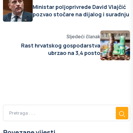
Ministar poljoprivrede David Vlajčić
pozvao stočare na dijalog i suradnju
Sljedeći članak
Rast hrvatskog gospodarstva
ubrzao na 3,4 posto
Povezane vijesti