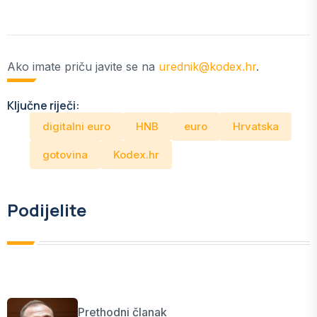
Ako imate priču javite se na
urednik@kodex.hr
.
Ključne riječi:
digitalni euro
HNB
euro
Hrvatska
gotovina
Kodex.hr
Podijelite
Prethodni članak