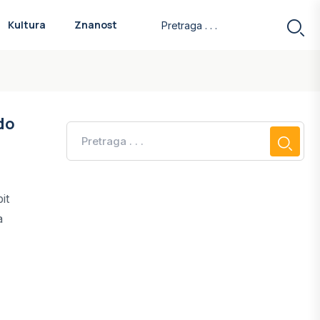
Kultura
Znanost
do
it
a