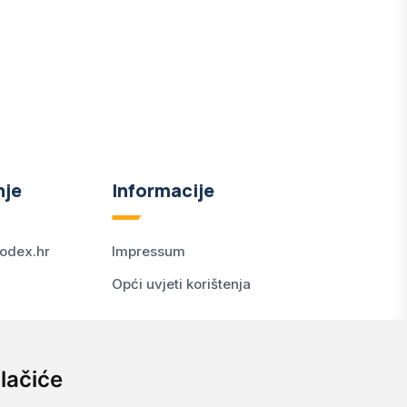
nje
Informacije
odex.hr
Impressum
Opći uvjeti korištenja
lačiće