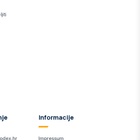
iti
nje
Informacije
odex.hr
Impressum