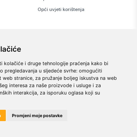
Opći uvjeti korištenja
lačiće
i kolačiće i druge tehnologije praćenja kako bi
vo pregledavanja u sljedeće svrhe:
omogućiti
t web stranice
,
za pružanje boljeg iskustva na web
šeg interesa za naše proizvode i usluge i za
nških interakcija
,
za isporuku oglasa koji su
© 2024 kodex.hr
m
Promjeni moje postavke