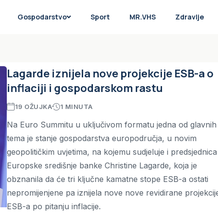
Gospodarstvo
Sport
MR.VHS
Zdravlje
Lagarde iznijela nove projekcije ESB-a o
inflaciji i gospodarskom rastu
19 OŽUJKA
1 MINUTA
Na Euro Summitu u uključivom formatu jedna od glavnih
tema je stanje gospodarstva europodručja, u novim
geopolitičkim uvjetima, na kojemu sudjeluje i predsjednica
Europske središnje banke Christine Lagarde, koja je
obznanila da će tri ključne kamatne stope ESB-a ostati
nepromijenjene pa iznijela nove nove revidirane projekcij
ESB-a po pitanju inflacije.