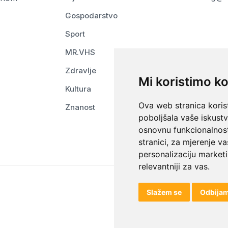
Gospodarstvo
Sport
MR.VHS
Zdravlje
Mi koristimo ko
Kultura
Ova web stranica korist
Znanost
poboljšala vaše iskust
osnovnu funkcionalnos
stranici
,
za mjerenje va
personalizaciju marketi
relevantniji za vas
.
Slažem se
Odbija