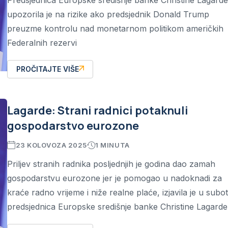
Predsjednica Europske središnje banke Christine Lagarde
upozorila je na rizike ako predsjednik Donald Trump
preuzme kontrolu nad monetarnom politikom američkih
Federalnih rezervi
PROČITAJTE VIŠE
Lagarde: Strani radnici potaknuli
gospodarstvo eurozone
23 KOLOVOZA 2025
1 MINUTA
Priljev stranih radnika posljednjih je godina dao zamah
gospodarstvu eurozone jer je pomogao u nadoknadi za
kraće radno vrijeme i niže realne plaće, izjavila je u subo
predsjednica Europske središnje banke Christine Lagarde