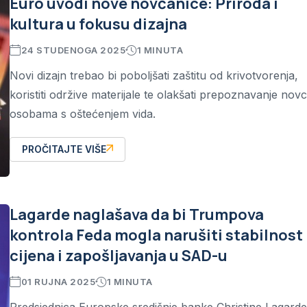
Euro uvodi nove novčanice: Priroda i
kultura u fokusu dizajna
24 STUDENOGA 2025
1 MINUTA
Novi dizajn trebao bi poboljšati zaštitu od krivotvorenja,
koristiti održive materijale te olakšati prepoznavanje nov
osobama s oštećenjem vida.
PROČITAJTE VIŠE
Lagarde naglašava da bi Trumpova
kontrola Feda mogla narušiti stabilnost
cijena i zapošljavanja u SAD-u
01 RUJNA 2025
1 MINUTA